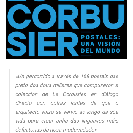
«Un percorrido a través de 168 postais das
preto dos dous millares que compuxeron a
colección de Le Corbusier, en diálogo
directo con outras fontes de que o
arquitecto suízo se serviu ao longo da súa
vida para crear unha das linguaxes máis
definitorias da nosa modernidade»