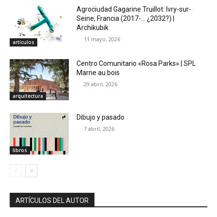
Agrociudad Gagarine Truillot: Ivry-sur-
Seine, Francia (2017-… ¿2032?) |
Archikubik
11 mayo, 2026
artículos
Centro Comunitario «Rosa Parks» | SPL
Marne au bois
29 abril, 2026
arquitectura
Dibujo y pasado
7 abril, 2026
libros
ARTÍCULOS DEL AUTOR