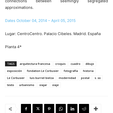
connections between seemingly segregated
approximations.
Dates October 04, 2014 – April 05, 2015
Lugar: CentroCentro. Palacio Cibeles. Madrid. España
Planta 4ª
TAGS
arquitectura francesa
croquis
cuadro
dibujo
exposición
fondation Le Corbusier
fotografía
historia
Le Corbusier
luis burriel bielza
modernidad
postal
s. xx
texto
urbanismo
viajar
viaje