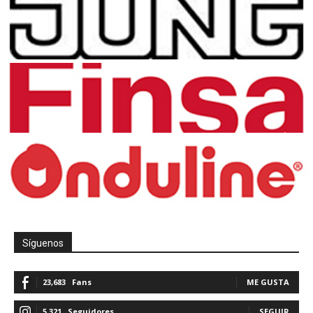
Síguenos
23,683
Fans
ME GUSTA
5,321
Seguidores
SEGUIR