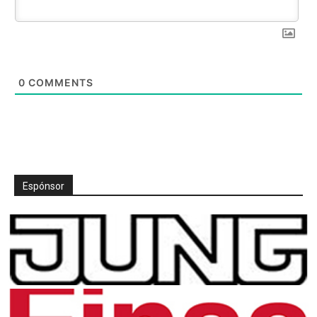
0
COMMENTS
Espónsor