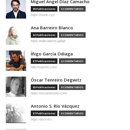
Miguel Ángel Díaz Camacho
95 Publicaciones
0 COMENTARIOS
https://madc.xyz/
Ana Barreiro Blanco
92 Publicaciones
0 COMENTARIOS
https://tallerabierto.gal/gl/
Íñigo García Odiaga
87 Publicaciones
0 COMENTARIOS
http://vaumm.com/
Óscar Tenreiro Degwitz
85 Publicaciones
0 COMENTARIOS
https://oscartenreiro.com/
Antonio S. Río Vázquez
57 Publicaciones
0 COMENTARIOS
https://asrv.es/