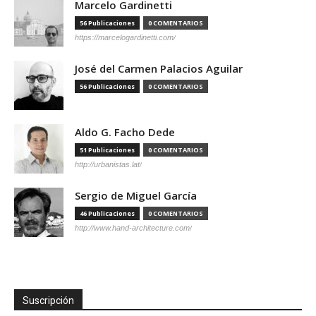
Marcelo Gardinetti
56 Publicaciones
0 COMENTARIOS
https://marcelogardinetti.com/
José del Carmen Palacios Aguilar
56 Publicaciones
0 COMENTARIOS
Aldo G. Facho Dede
51 Publicaciones
0 COMENTARIOS
http://urbanistas.lat/
Sergio de Miguel García
46 Publicaciones
0 COMENTARIOS
http://www.hand-architecture.com/
Suscripción