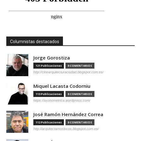
Columnistas destacados
Jorge Gorostiza
121 Publicaciones
0 COMENTARIOS
http://cinearquitecturaciudad.blogspot.com.es/
Miquel Lacasta Codorniu
113 Publicaciones
0 COMENTARIOS
https://axonometrica.wordpress.com/
José Ramón Hernández Correa
112 Publicaciones
0 COMENTARIOS
http://arquitectamoslocos.blogspot.com.es/