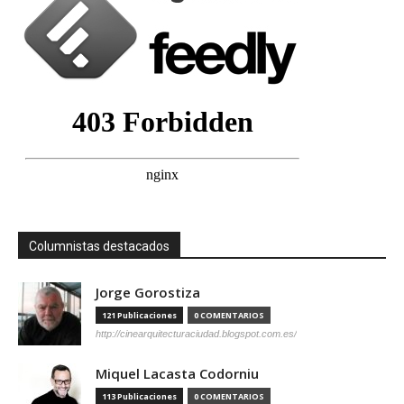
Columnistas destacados
Jorge Gorostiza
121 Publicaciones
0 COMENTARIOS
http://cinearquitecturaciudad.blogspot.com.es/
Miquel Lacasta Codorniu
113 Publicaciones
0 COMENTARIOS