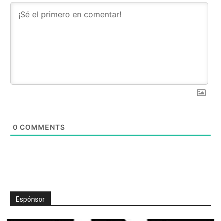
0
COMMENTS
Espónsor