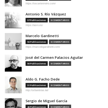
https://oscartenreiro.com/
Antonio S. Río Vázquez
57 Publicaciones
0 COMENTARIOS
https://asrv.es/
Marcelo Gardinetti
56 Publicaciones
0 COMENTARIOS
https://marcelogardinetti.com/
José del Carmen Palacios Aguilar
56 Publicaciones
0 COMENTARIOS
Aldo G. Facho Dede
51 Publicaciones
0 COMENTARIOS
http://urbanistas.lat/
Sergio de Miguel García
46 Publicaciones
0 COMENTARIOS