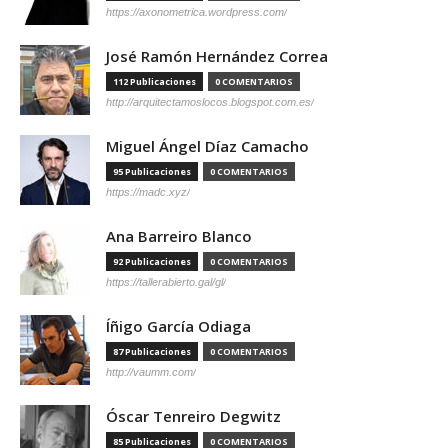
https://axonometrica.wordpress.com/
José Ramón Hernández Correa
112 Publicaciones
0 COMENTARIOS
http://arquitectamoslocos.blogspot.com.es/
Miguel Ángel Díaz Camacho
95 Publicaciones
0 COMENTARIOS
https://madc.xyz/
Ana Barreiro Blanco
92 Publicaciones
0 COMENTARIOS
https://tallerabierto.gal/gl/
Íñigo García Odiaga
87 Publicaciones
0 COMENTARIOS
http://vaumm.com/
Óscar Tenreiro Degwitz
85 Publicaciones
0 COMENTARIOS