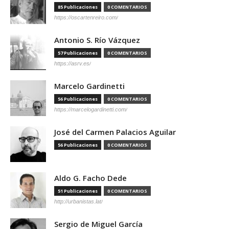
85 Publicaciones
0 COMENTARIOS
https://oscartenreiro.com/
Antonio S. Río Vázquez
57 Publicaciones
0 COMENTARIOS
https://asrv.es/
Marcelo Gardinetti
56 Publicaciones
0 COMENTARIOS
https://marcelogardinetti.com/
José del Carmen Palacios Aguilar
56 Publicaciones
0 COMENTARIOS
Aldo G. Facho Dede
51 Publicaciones
0 COMENTARIOS
http://urbanistas.lat/
Sergio de Miguel García