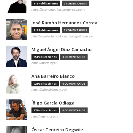
113 Publicaciones
0 COMENTARIOS
https://axonometrica.wordpress.com/
José Ramón Hernández Correa
112 Publicaciones
0 COMENTARIOS
http://arquitectamoslocos.blogspot.com.es/
Miguel Ángel Díaz Camacho
95 Publicaciones
0 COMENTARIOS
https://madc.xyz/
Ana Barreiro Blanco
92 Publicaciones
0 COMENTARIOS
https://tallerabierto.gal/gl/
Íñigo García Odiaga
87 Publicaciones
0 COMENTARIOS
http://vaumm.com/
Óscar Tenreiro Degwitz