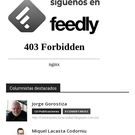
Columnistas destacados
Jorge Gorostiza
121 Publicaciones
0 COMENTARIOS
http://cinearquitecturaciudad.blogspot.com.es/
Miquel Lacasta Codorniu