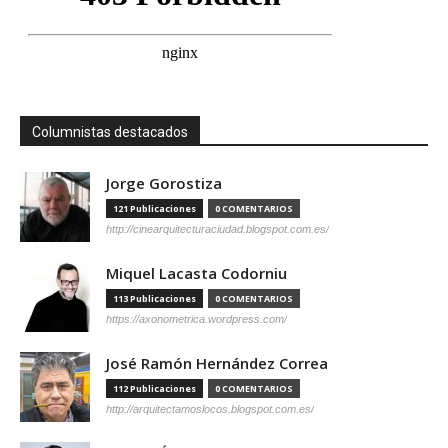
Columnistas destacados
Jorge Gorostiza
121 Publicaciones
0 COMENTARIOS
http://cinearquitecturaciudad.blogspot.com.es/
Miquel Lacasta Codorniu
113 Publicaciones
0 COMENTARIOS
https://axonometrica.wordpress.com/
José Ramón Hernández Correa
112 Publicaciones
0 COMENTARIOS
http://arquitectamoslocos.blogspot.com.es/