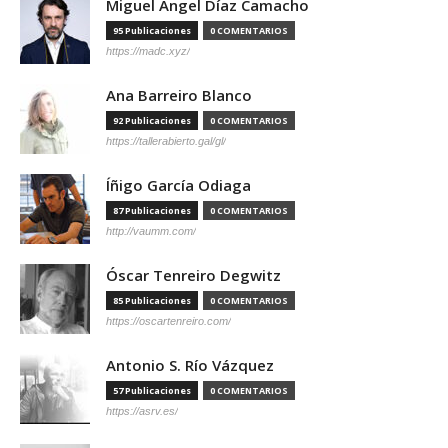
Miguel Ángel Díaz Camacho
95 Publicaciones
0 COMENTARIOS
https://madc.xyz/
Ana Barreiro Blanco
92 Publicaciones
0 COMENTARIOS
https://tallerabierto.gal/gl/
Íñigo García Odiaga
87 Publicaciones
0 COMENTARIOS
http://vaumm.com/
Óscar Tenreiro Degwitz
85 Publicaciones
0 COMENTARIOS
https://oscartenreiro.com/
Antonio S. Río Vázquez
57 Publicaciones
0 COMENTARIOS
https://asrv.es/