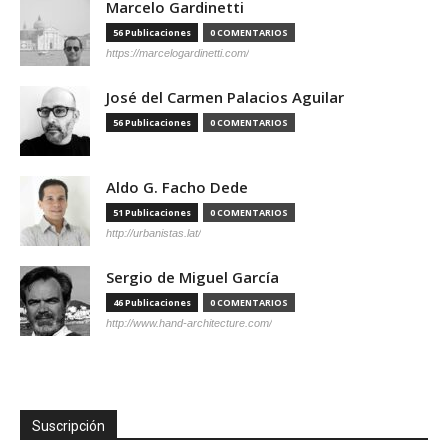
Marcelo Gardinetti
56 Publicaciones
0 COMENTARIOS
https://marcelogardinetti.com/
José del Carmen Palacios Aguilar
56 Publicaciones
0 COMENTARIOS
Aldo G. Facho Dede
51 Publicaciones
0 COMENTARIOS
http://urbanistas.lat/
Sergio de Miguel García
46 Publicaciones
0 COMENTARIOS
http://www.hand-architecture.com/
Suscripción