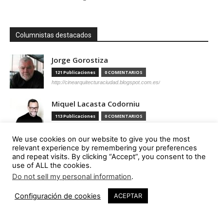
Columnistas destacados
Jorge Gorostiza
121 Publicaciones
0 COMENTARIOS
http://cinearquitecturaciudad.blogspot.com.es/
Miquel Lacasta Codorniu
113 Publicaciones
0 COMENTARIOS
https://axonometrica.wordpress.com/
We use cookies on our website to give you the most
José Ramón Hernández Correa
relevant experience by remembering your preferences
and repeat visits. By clicking “Accept”, you consent to the
112 Publicaciones
0 COMENTARIOS
use of ALL the cookies.
http://arquitectamoslocos.blogspot.com.es/
Do not sell my personal information
.
Miguel Ángel Díaz Camacho
Configuración de cookies
ACEPTAR
95 Publicaciones
0 COMENTARIOS
https://madc.xyz/