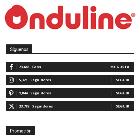
Síguenos
23,683
Fans
ME GUSTA
5,321
Seguidores
SEGUIR
1,844
Seguidores
SEGUIR
23,782
Seguidores
SEGUIR
Promoción