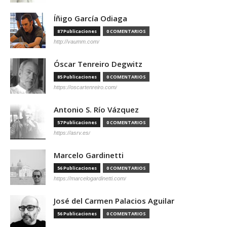
Íñigo García Odiaga
87 Publicaciones
0 COMENTARIOS
http://vaumm.com/
Óscar Tenreiro Degwitz
85 Publicaciones
0 COMENTARIOS
https://oscartenreiro.com/
Antonio S. Río Vázquez
57 Publicaciones
0 COMENTARIOS
https://asrv.es/
Marcelo Gardinetti
56 Publicaciones
0 COMENTARIOS
https://marcelogardinetti.com/
José del Carmen Palacios Aguilar
56 Publicaciones
0 COMENTARIOS