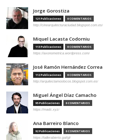
Jorge Gorostiza
121 Publicaciones
0 COMENTARIOS
http://cinearquitecturaciudad.blogspot.com.es/
Miquel Lacasta Codorniu
113 Publicaciones
0 COMENTARIOS
https://axonometrica.wordpress.com/
José Ramón Hernández Correa
112 Publicaciones
0 COMENTARIOS
http://arquitectamoslocos.blogspot.com.es/
Miguel Ángel Díaz Camacho
95 Publicaciones
0 COMENTARIOS
https://madc.xyz/
Ana Barreiro Blanco
92 Publicaciones
0 COMENTARIOS
https://tallerabierto.gal/gl/