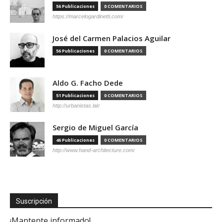
56 Publicaciones
0 COMENTARIOS
https://marcelogardinetti.com/
José del Carmen Palacios Aguilar
56 Publicaciones
0 COMENTARIOS
Aldo G. Facho Dede
51 Publicaciones
0 COMENTARIOS
http://urbanistas.lat/
Sergio de Miguel García
46 Publicaciones
0 COMENTARIOS
http://www.hand-architecture.com/
Suscripción