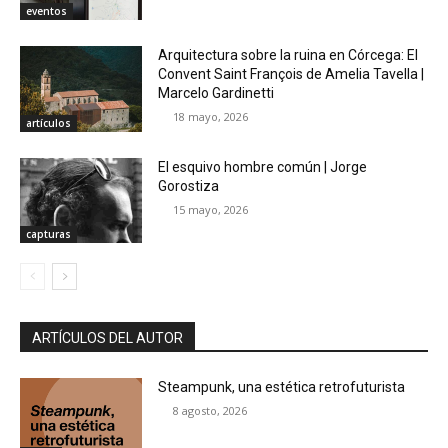
eventos
Arquitectura sobre la ruina en Córcega: El
Convent Saint François de Amelia Tavella |
Marcelo Gardinetti
18 mayo, 2026
artículos
El esquivo hombre común | Jorge
Gorostiza
15 mayo, 2026
capturas
ARTÍCULOS DEL AUTOR
Steampunk, una estética retrofuturista
8 agosto, 2026