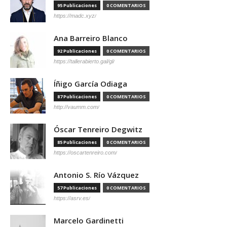
95 Publicaciones
0 COMENTARIOS
https://madc.xyz/
Ana Barreiro Blanco
92 Publicaciones
0 COMENTARIOS
https://tallerabierto.gal/gl/
Íñigo García Odiaga
87 Publicaciones
0 COMENTARIOS
http://vaumm.com/
Óscar Tenreiro Degwitz
85 Publicaciones
0 COMENTARIOS
https://oscartenreiro.com/
Antonio S. Río Vázquez
57 Publicaciones
0 COMENTARIOS
https://asrv.es/
Marcelo Gardinetti