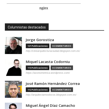
Columnistas destacados
Jorge Gorostiza
121 Publicaciones
0 COMENTARIOS
http://cinearquitecturaciudad.blogspot.com.es/
Miquel Lacasta Codorniu
113 Publicaciones
0 COMENTARIOS
https://axonometrica.wordpress.com/
José Ramón Hernández Correa
112 Publicaciones
0 COMENTARIOS
http://arquitectamoslocos.blogspot.com.es/
Miguel Ángel Díaz Camacho