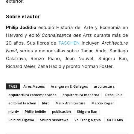
exterior.
Sobre el autor
Philip Jodidio
estudió Historia del Arte y Economía en
Harvard y editó
Connaissance des Arts
durante más de
20 años. Sus libros de
TASCHEN
incluyen
Architecture
Now!
, series y monografías sobre Tadao Ando, Santiago
Calatrava, Renzo Piano, Jean Nouvel, Shigeru Ban,
Richard Meier, Zaha Hadid y pronto Norman Foster.
TAGS
Aires Mateus
Aranguren & Gallegos
arquitectura
arquitectura contemporánea
arquitectura moderna
Desai Chia
editorial taschen
libro
Malik Architecture
Marcio Kogan
mvrdv
Philip Jodidio
publicación
Shigeru Ban
Shinichi Ogawa
Shunri Nishizawa
Vo Trong Nghia
Xu Fu-Min