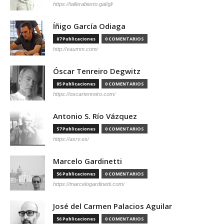
https://tallerabierto.gal/gl/
Íñigo García Odiaga
87 Publicaciones
0 COMENTARIOS
http://vaumm.com/
Óscar Tenreiro Degwitz
85 Publicaciones
0 COMENTARIOS
https://oscartenreiro.com/
Antonio S. Río Vázquez
57 Publicaciones
0 COMENTARIOS
https://asrv.es/
Marcelo Gardinetti
56 Publicaciones
0 COMENTARIOS
https://marcelogardinetti.com/
José del Carmen Palacios Aguilar
56 Publicaciones
0 COMENTARIOS