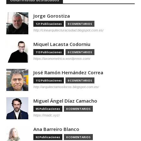
Jorge Gorostiza
121 Publicaciones
0 COMENTARIOS
http://cinearquitecturaciudad.blogspot.com.es/
Miquel Lacasta Codorniu
113 Publicaciones
0 COMENTARIOS
https://axonometrica.wordpress.com/
José Ramón Hernández Correa
112 Publicaciones
0 COMENTARIOS
http://arquitectamoslocos.blogspot.com.es/
Miguel Ángel Díaz Camacho
95 Publicaciones
0 COMENTARIOS
https://madc.xyz/
Ana Barreiro Blanco
92 Publicaciones
0 COMENTARIOS