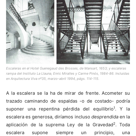
[:]
Escaleras en el Hotel Guenegaud des Brosses, de Mansart, 1653; y escaleras
rampa del Instituto La Llauna, Enric Miralles y Carme Pinós, 1984-86. Incluidas
en Arquitectura Viva nº35, marzo-abril 1994, págs. 114-115.
A la escalera se la ha de mirar de frente. Acometer su
trazado caminando de espaldas -o de costado- podría
1
suponer una repentina pérdida del equilibrio
. Y la
escalera es generosa, diríamos incluso
desprendida
en la
2
aplicación de la suprema Ley de la Gravedad
. Toda
escalera supone siempre un principio, una