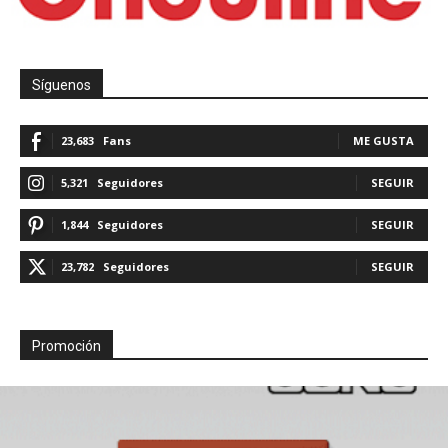
Síguenos
23,683
Fans
ME GUSTA
5,321
Seguidores
SEGUIR
1,844
Seguidores
SEGUIR
23,782
Seguidores
SEGUIR
Promoción