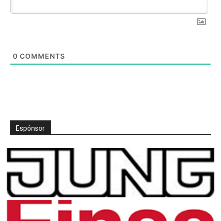
0
COMMENTS
Espónsor