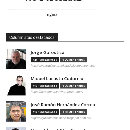
Columnistas destacados
Jorge Gorostiza
121 Publicaciones
0 COMENTARIOS
http://cinearquitecturaciudad.blogspot.com.es/
Miquel Lacasta Codorniu
113 Publicaciones
0 COMENTARIOS
https://axonometrica.wordpress.com/
José Ramón Hernández Correa
112 Publicaciones
0 COMENTARIOS
http://arquitectamoslocos.blogspot.com.es/