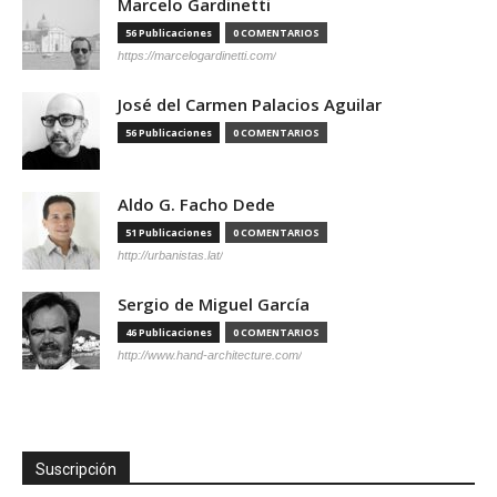
Marcelo Gardinetti
56 Publicaciones
0 COMENTARIOS
https://marcelogardinetti.com/
José del Carmen Palacios Aguilar
56 Publicaciones
0 COMENTARIOS
Aldo G. Facho Dede
51 Publicaciones
0 COMENTARIOS
http://urbanistas.lat/
Sergio de Miguel García
46 Publicaciones
0 COMENTARIOS
http://www.hand-architecture.com/
Suscripción