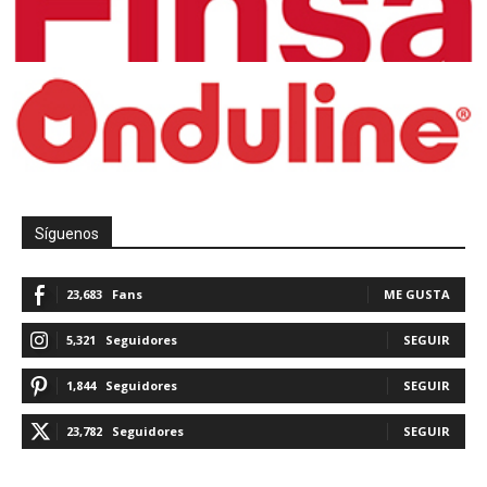
Síguenos
23,683
Fans
ME GUSTA
5,321
Seguidores
SEGUIR
1,844
Seguidores
SEGUIR
23,782
Seguidores
SEGUIR