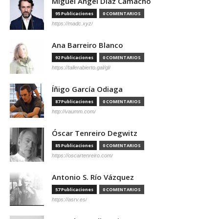
Miguel Ángel Díaz Camacho
95 Publicaciones
0 COMENTARIOS
https://madc.xyz/
Ana Barreiro Blanco
92 Publicaciones
0 COMENTARIOS
https://tallerabierto.gal/gl/
Íñigo García Odiaga
87 Publicaciones
0 COMENTARIOS
http://vaumm.com/
Óscar Tenreiro Degwitz
85 Publicaciones
0 COMENTARIOS
https://oscartenreiro.com/
Antonio S. Río Vázquez
57 Publicaciones
0 COMENTARIOS
https://asrv.es/