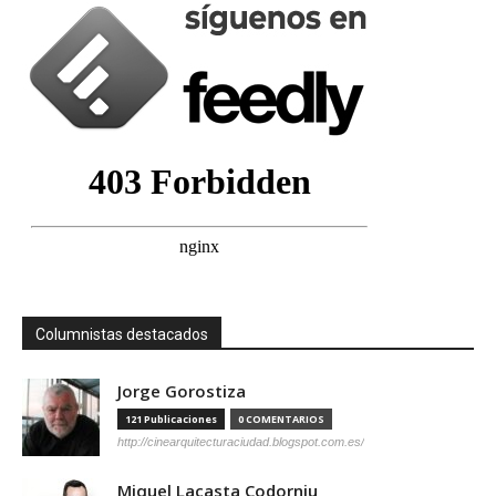
Columnistas destacados
Jorge Gorostiza
121 Publicaciones
0 COMENTARIOS
http://cinearquitecturaciudad.blogspot.com.es/
Miquel Lacasta Codorniu