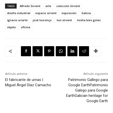
TAGS
Alfredo Sirvent
arte
colección Sirvent
diseño industrial
espacio sirvent
exposición
Galicia
ignacio uriarte
josé lourenço
luis sirvent
misha bies golas
objeto
oficina
Artículo anterior
Artículo siguiente
El fabricante de urnas |
Patrimonio Gallego para
Miguel Ángel Díaz Camacho
Google Earth
Patrimonio
Galego para Google
Earth
Galician heritage for
Google Earth