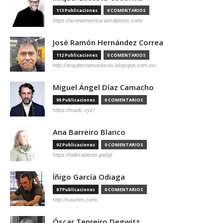
113 Publicaciones
0 COMENTARIOS
https://axonometrica.wordpress.com/
José Ramón Hernández Correa
112 Publicaciones
0 COMENTARIOS
http://arquitectamoslocos.blogspot.com.es/
Miguel Ángel Díaz Camacho
95 Publicaciones
0 COMENTARIOS
https://madc.xyz/
Ana Barreiro Blanco
92 Publicaciones
0 COMENTARIOS
https://tallerabierto.gal/gl/
Íñigo García Odiaga
87 Publicaciones
0 COMENTARIOS
http://vaumm.com/
Óscar Tenreiro Degwitz