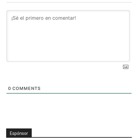
0
COMMENTS
Espónsor