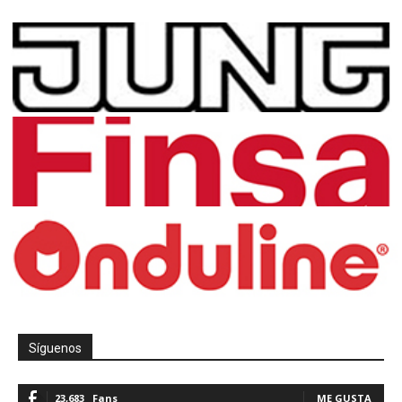
Síguenos
23,683
Fans
ME GUSTA