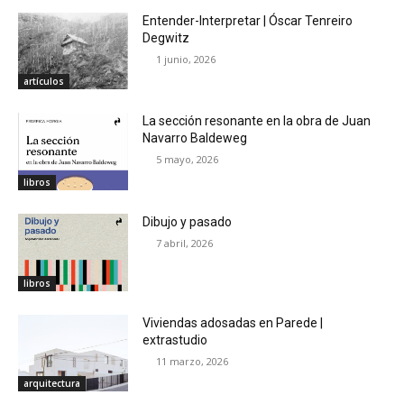
Entender-Interpretar | Óscar Tenreiro
Degwitz
1 junio, 2026
artículos
La sección resonante en la obra de Juan
Navarro Baldeweg
5 mayo, 2026
libros
Dibujo y pasado
7 abril, 2026
libros
Viviendas adosadas en Parede |
extrastudio
11 marzo, 2026
arquitectura