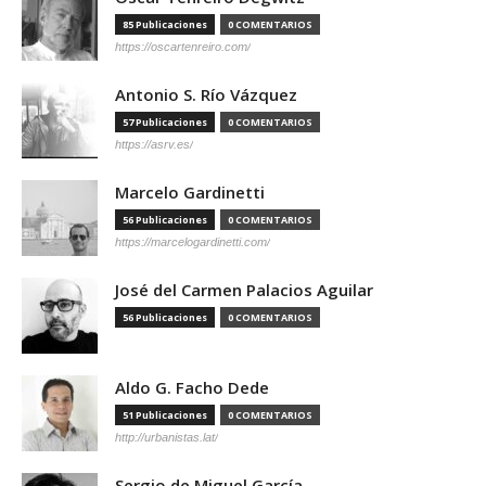
85 Publicaciones
0 COMENTARIOS
https://oscartenreiro.com/
Antonio S. Río Vázquez
57 Publicaciones
0 COMENTARIOS
https://asrv.es/
Marcelo Gardinetti
56 Publicaciones
0 COMENTARIOS
https://marcelogardinetti.com/
José del Carmen Palacios Aguilar
56 Publicaciones
0 COMENTARIOS
Aldo G. Facho Dede
51 Publicaciones
0 COMENTARIOS
http://urbanistas.lat/
Sergio de Miguel García