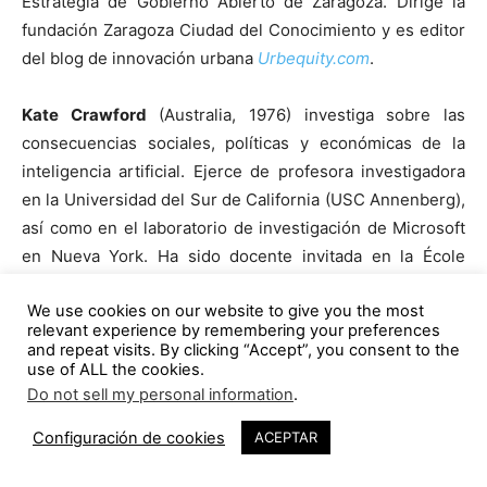
Estrategia de Gobierno Abierto de Zaragoza. Dirige la
fundación Zaragoza Ciudad del Conocimiento y es editor
del blog de innovación urbana
Urbequity.com
.
Kate Crawford
(Australia, 1976) investiga sobre las
consecuencias sociales, políticas y económicas de la
inteligencia artificial. Ejerce de profesora investigadora
en la Universidad del Sur de California (USC Annenberg),
así como en el laboratorio de investigación de Microsoft
en Nueva York. Ha sido docente invitada en la École
Normale Superieure. En la actualidad, lidera el Knowing
We use cookies on our website to give you the most
Machines Project, una investigación colaborativa de
relevant experience by remembering your preferences
carácter internacional sobre las bases y principios del
and repeat visits. By clicking “Accept”, you consent to the
aprendizaje automático. Otras facetas de su trayectoria
use of ALL the cookies.
Do not sell my personal information
.
son las investigaciones en el ámbito de las artes
visuales. Su Anatomy of an AI System, en colaboración
Configuración de cookies
ACEPTAR
con Vladan Joler, se exhibe en la colección permanente
del Museo de Arte Moderno de Nueva York (MoMA). Su