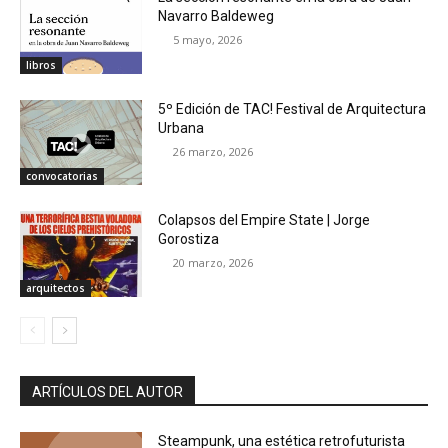
Navarro Baldeweg
5 mayo, 2026
libros
5º Edición de TAC! Festival de Arquitectura
Urbana
26 marzo, 2026
convocatorias
Colapsos del Empire State | Jorge
Gorostiza
20 marzo, 2026
arquitectos
ARTÍCULOS DEL AUTOR
Steampunk, una estética retrofuturista