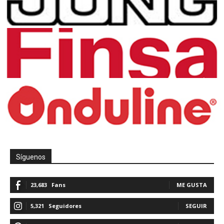
Síguenos
23,683
Fans
ME GUSTA
5,321
Seguidores
SEGUIR