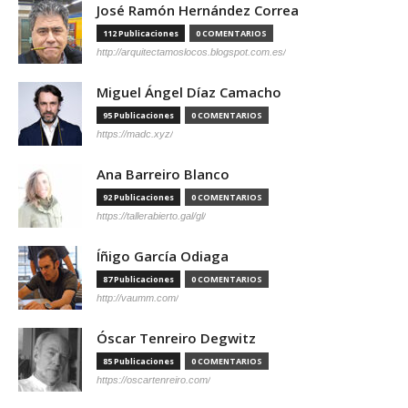
José Ramón Hernández Correa
112 Publicaciones
0 COMENTARIOS
http://arquitectamoslocos.blogspot.com.es/
Miguel Ángel Díaz Camacho
95 Publicaciones
0 COMENTARIOS
https://madc.xyz/
Ana Barreiro Blanco
92 Publicaciones
0 COMENTARIOS
https://tallerabierto.gal/gl/
Íñigo García Odiaga
87 Publicaciones
0 COMENTARIOS
http://vaumm.com/
Óscar Tenreiro Degwitz
85 Publicaciones
0 COMENTARIOS
https://oscartenreiro.com/