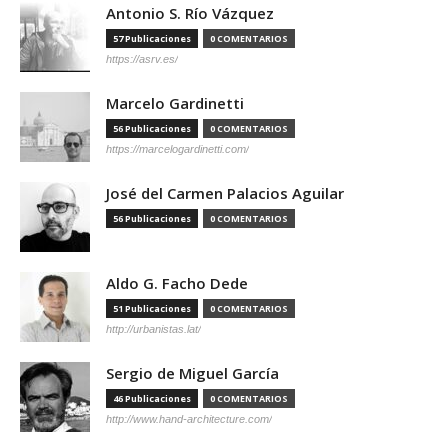
Antonio S. Río Vázquez
57 Publicaciones
0 COMENTARIOS
https://asrv.es/
Marcelo Gardinetti
56 Publicaciones
0 COMENTARIOS
https://marcelogardinetti.com/
José del Carmen Palacios Aguilar
56 Publicaciones
0 COMENTARIOS
Aldo G. Facho Dede
51 Publicaciones
0 COMENTARIOS
http://urbanistas.lat/
Sergio de Miguel García
46 Publicaciones
0 COMENTARIOS
http://www.hand-architecture.com/