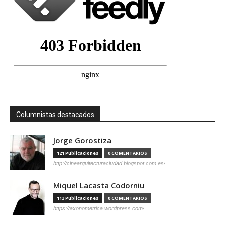
Columnistas destacados
Jorge Gorostiza
121 Publicaciones
0 COMENTARIOS
http://cinearquitecturaciudad.blogspot.com.es/
Miquel Lacasta Codorniu
113 Publicaciones
0 COMENTARIOS
https://axonometrica.wordpress.com/