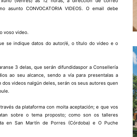
xuño (venres) ás 12 horas, á dirección de correo
ndo no asunto CONVOCATORIA VIDEOS. O email debe
o voso video.
ue se indique datos do autor/é, o título do video e o
aranse 3 delas, que serán difundidaspor a Consellería
os ao seu alcance, sendo a vía para presentalas a
n dos videos nalgún deles, serán os seus autores quen
pule.
 través da plataforma con moita aceptación; e que vos
tan sobre o tema proposto; como son os talleres
zada en San Martín de Porres (Córdoba) e O Puche