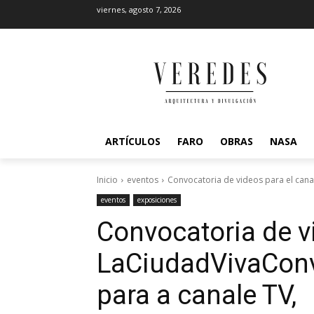
viernes, agosto 7, 2026
ARTÍCULOS
FARO
OBRAS
NASA
Inicio
eventos
Convocatoria de videos para el cana
eventos
exposiciones
Convocatoria de vi
LaCiudadViva
Conv
para a canale TV,