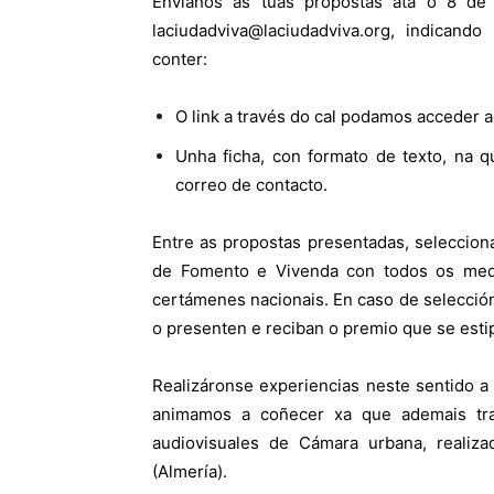
Envíanos as túas propostas ata o 8 de 
laciudadviva@laciudadviva.org, indica
conter:
O link a través do cal podamos acceder a
Unha ficha, con formato de texto, na q
correo de contacto.
Entre as propostas presentadas, seleccion
de Fomento e Vivenda con todos os medi
certámenes nacionais. En caso de selecció
o presenten e reciban o premio que se esti
Realizáronse experiencias neste sentido a
animamos a coñecer xa que ademais tra
audiovisuales de Cámara urbana, reali
(Almería).