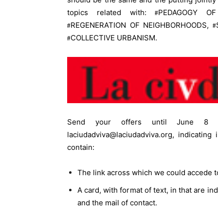
topics related with:
PEDAGOGY O
#
REGENERATION OF NEIGHBORHOODS,
#
#
COLLECTIVE URBANISM.
#
Send your offers until June 8 (
laciudadviva@laciudadviva.org, indicati
contain:
The link across which we could accede t
A card, with format of text, in that are in
and the mail of contact.