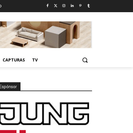
D
CAPTURAS
TV
Espónsor