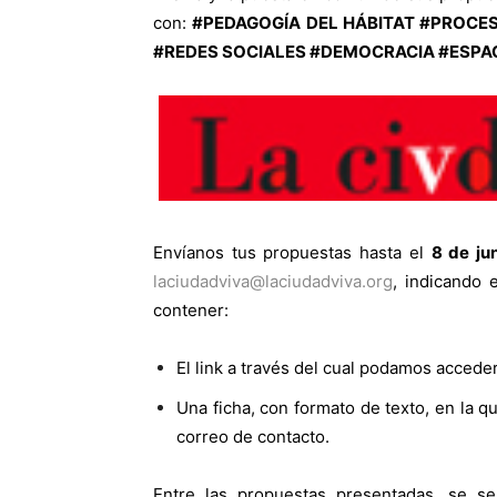
con:
#PEDAGOGÍA DEL HÁBITAT #PROCE
#REDES SOCIALES #DEMOCRACIA #ESPA
Envíanos tus propuestas hasta el
8 de jun
laciudadviva@laciudadviva.org
, indicando
contener:
El link a través del cual podamos acceder
Una ficha, con formato de texto, en la qu
correo de contacto.
Entre las propuestas presentadas, se se