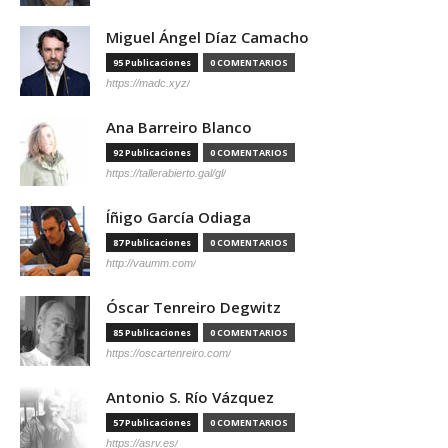
Miguel Ángel Díaz Camacho
95 Publicaciones
0 COMENTARIOS
https://madc.xyz/
Ana Barreiro Blanco
92 Publicaciones
0 COMENTARIOS
https://tallerabierto.gal/gl/
Íñigo García Odiaga
87 Publicaciones
0 COMENTARIOS
http://vaumm.com/
Óscar Tenreiro Degwitz
85 Publicaciones
0 COMENTARIOS
https://oscartenreiro.com/
Antonio S. Río Vázquez
57 Publicaciones
0 COMENTARIOS
https://asrv.es/