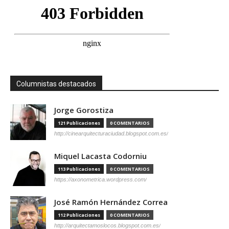
Columnistas destacados
Jorge Gorostiza
121 Publicaciones
0 COMENTARIOS
http://cinearquitecturaciudad.blogspot.com.es/
Miquel Lacasta Codorniu
113 Publicaciones
0 COMENTARIOS
https://axonometrica.wordpress.com/
José Ramón Hernández Correa
112 Publicaciones
0 COMENTARIOS
http://arquitectamoslocos.blogspot.com.es/