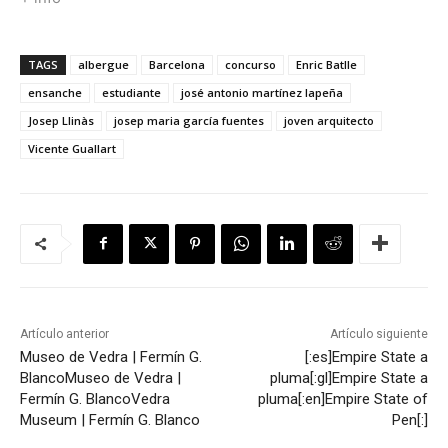
TAGS
albergue
Barcelona
concurso
Enric Batlle
ensanche
estudiante
josé antonio martínez lapeña
Josep Llinàs
josep maria garcía fuentes
joven arquitecto
Vicente Guallart
Artículo anterior
Artículo siguiente
Museo de Vedra | Fermín G.
[:es]Empire State a
Blanco
Museo de Vedra |
pluma[:gl]Empire State a
Fermín G. Blanco
Vedra
pluma[:en]Empire State of
Museum | Fermín G. Blanco
Pen[:]