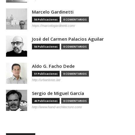
Marcelo Gardinetti
56 Publicaciones
0 COMENTARIOS
https://marcelogardinetti.com/
José del Carmen Palacios Aguilar
56 Publicaciones
0 COMENTARIOS
Aldo G. Facho Dede
51 Publicaciones
0 COMENTARIOS
http://urbanistas.lat/
Sergio de Miguel García
46 Publicaciones
0 COMENTARIOS
http://www.hand-architecture.com/