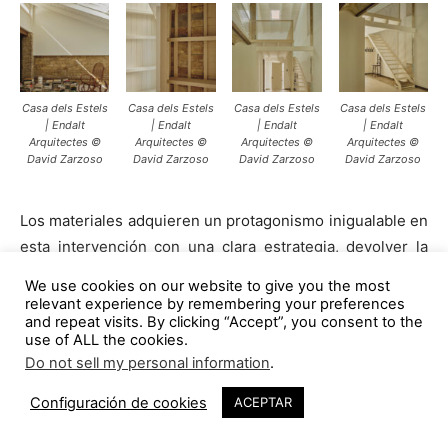
Casa dels Estels
Casa dels Estels
Casa dels Estels
Casa dels Estels
| Endalt
| Endalt
| Endalt
| Endalt
Arquitectes ©
Arquitectes ©
Arquitectes ©
Arquitectes ©
David Zarzoso
David Zarzoso
David Zarzoso
David Zarzoso
Los materiales adquieren un protagonismo inigualable en
esta intervención con una clara estrategia, devolver la
esencia de la casa aportando un nuevo valor
We use cookies on our website to give you the most
contemporáneo. Las nuevas aportaciones constructivas
relevant experience by remembering your preferences
and repeat visits. By clicking “Accept”, you consent to the
dialogan con el lenguaje vernáculo: vigas de madera y
use of ALL the cookies.
tableros estructurales que, diferenciándose de los
Do not sell my personal information
.
revoltones antiguos, mantienen una continuidad formal y
material. Esta voluntad de diálogo se extiende también a
Configuración de cookies
ACEPTAR
los materiales y los acabados. Se busca una coherencia