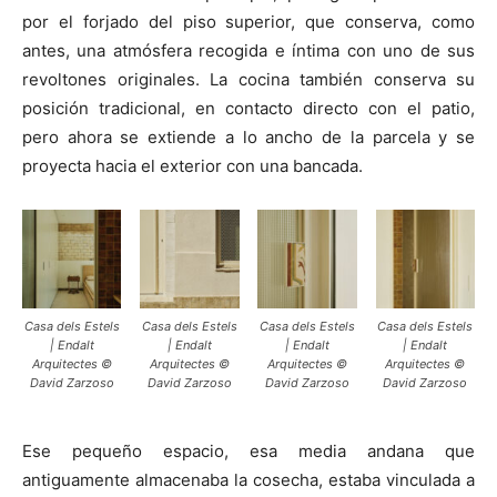
por el forjado del piso superior, que conserva, como
antes, una atmósfera recogida e íntima con uno de sus
revoltones originales. La cocina también conserva su
posición tradicional, en contacto directo con el patio,
pero ahora se extiende a lo ancho de la parcela y se
proyecta hacia el exterior con una bancada.
Casa dels Estels
Casa dels Estels
Casa dels Estels
Casa dels Estels
| Endalt
| Endalt
| Endalt
| Endalt
Arquitectes ©
Arquitectes ©
Arquitectes ©
Arquitectes ©
David Zarzoso
David Zarzoso
David Zarzoso
David Zarzoso
Ese pequeño espacio, esa media andana que
antiguamente almacenaba la cosecha, estaba vinculada a