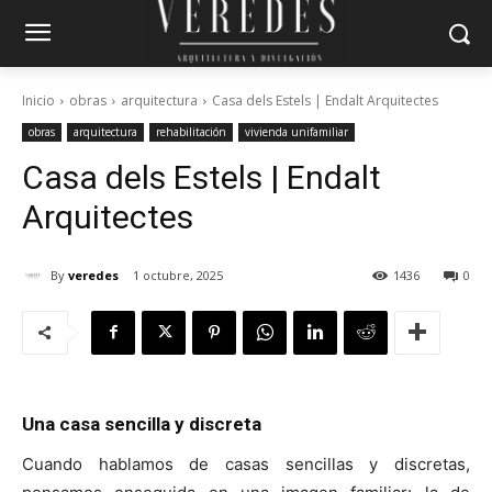
Inicio
obras
arquitectura
Casa dels Estels | Endalt Arquitectes
obras
arquitectura
rehabilitación
vivienda unifamiliar
Casa dels Estels | Endalt
Arquitectes
By
veredes
1 octubre, 2025
1436
0
Una casa sencilla y discreta
Cuando hablamos de casas sencillas y discretas,