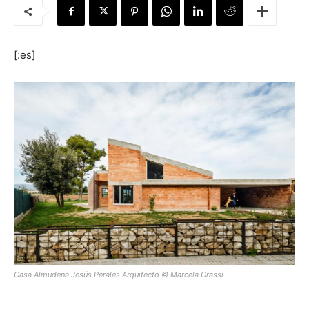
[:es]
[:]
Casa Almudena Jesús Perales Arquitecto © Marcela Grassi