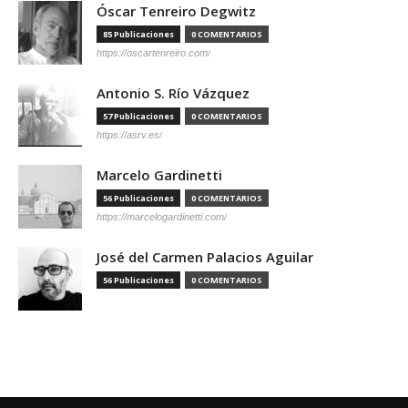
Óscar Tenreiro Degwitz
85 Publicaciones
0 COMENTARIOS
https://oscartenreiro.com/
Antonio S. Río Vázquez
57 Publicaciones
0 COMENTARIOS
https://asrv.es/
Marcelo Gardinetti
56 Publicaciones
0 COMENTARIOS
https://marcelogardinetti.com/
José del Carmen Palacios Aguilar
56 Publicaciones
0 COMENTARIOS