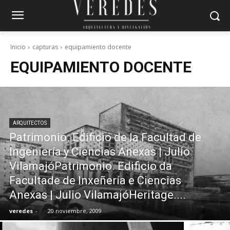
Inicio
capturas
equipamiento docente
EQUIPAMIENTO DOCENTE
ARQUITECTOS
Patrimonio. Edificio de la Facultad de
Ingeniería y Ciencias Anexas | Julio
VilamajóPatrimonio. Edificio da
Facultade de Inxeñería e Ciencias
Anexas | Julio VilamajóHeritage....
veredes
-
20 noviembre, 2009