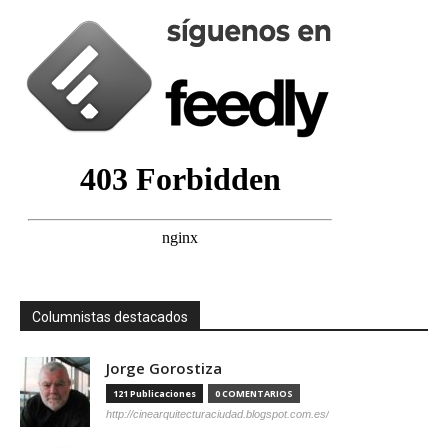
Columnistas destacados
Jorge Gorostiza
121 Publicaciones
0 COMENTARIOS
http://cinearquitecturaciudad.blogspot.com.es/