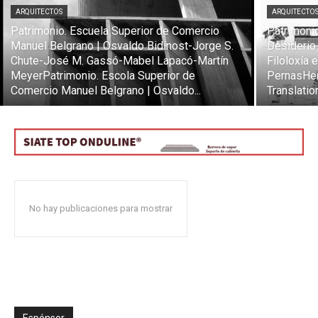
ARQUITECTOS
ARQUITECTO
Patrimonio. Escuela Superior de Comercio
Patrimonio
Manuel Belgrano | Osvaldo Bidinost-Jorge S.
Desiderio
Chute-José M. Gassó-Mabel Lapacó-Martín
Filoloxía 
MeyerPatrimonio. Escola Superior de
PernasHeri
[:]
Comercio Manuel Belgrano | Osvaldo...
Translation
No hay publicaciones para mostrar
Espónsor