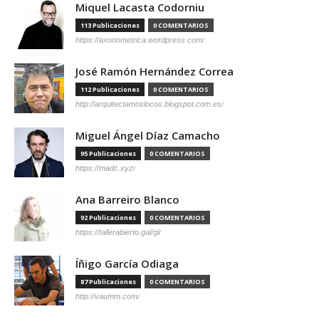
Miquel Lacasta Codorniu
113 Publicaciones
0 COMENTARIOS
https://axonometrica.wordpress.com/
José Ramón Hernández Correa
112 Publicaciones
0 COMENTARIOS
http://arquitectamoslocos.blogspot.com.es/
Miguel Ángel Díaz Camacho
95 Publicaciones
0 COMENTARIOS
https://madc.xyz/
Ana Barreiro Blanco
92 Publicaciones
0 COMENTARIOS
https://tallerabierto.gal/gl/
Íñigo García Odiaga
87 Publicaciones
0 COMENTARIOS
http://vaumm.com/