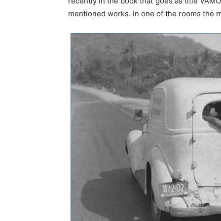
recently in the book that goes as title VÁM
mentioned works. In one of the rooms the mo