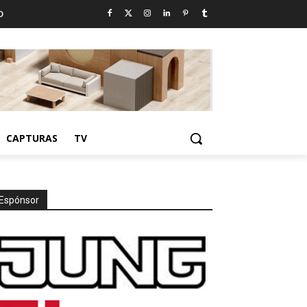
D
CAPTURAS
TV
Espónsor