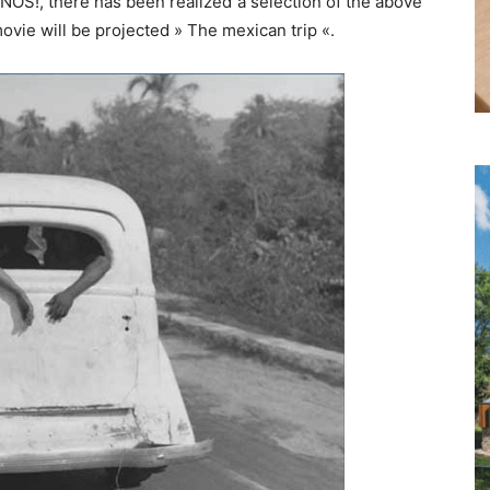
ONOS!, there has been realized a selection of the above
vie will be projected » The mexican trip «.