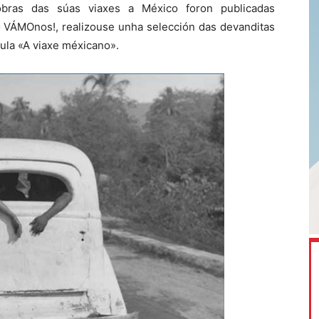
obras das súas viaxes a México foron publicadas
o VÁMOnos!, realizouse unha selección das devanditas
cula «A viaxe méxicano».