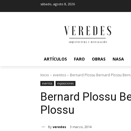
sábado, agosto 8, 2026
ARTÍCULOS
FARO
OBRAS
NASA
Inicio
eventos
Bernard Plossu Bernard Plossu Bern
eventos
exposiciones
Bernard Plossu
Be
Plossu
By
veredes
3 marzo, 2014