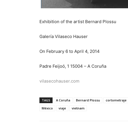
Exhibition of the artist Bernard Plossu
Galería Vilaseco Hauser
On February 6 to April 4, 2014
Padre Feijoó, 1 15004 – A Coruña
vilasecohauser.com
TAGS
A Coruña
Bernard Plossu
cortometraje
México
viaje
vietnam