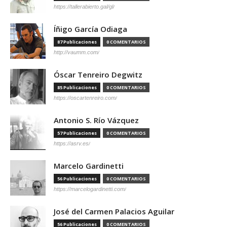
https://tallerabierto.gal/gl/
Íñigo García Odiaga
87 Publicaciones
0 COMENTARIOS
http://vaumm.com/
Óscar Tenreiro Degwitz
85 Publicaciones
0 COMENTARIOS
https://oscartenreiro.com/
Antonio S. Río Vázquez
57 Publicaciones
0 COMENTARIOS
https://asrv.es/
Marcelo Gardinetti
56 Publicaciones
0 COMENTARIOS
https://marcelogardinetti.com/
José del Carmen Palacios Aguilar
56 Publicaciones
0 COMENTARIOS