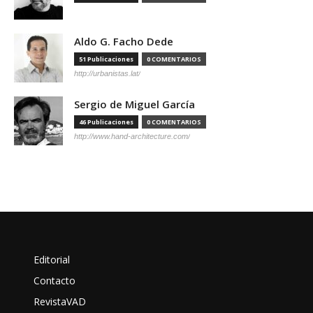
Aldo G. Facho Dede
51 Publicaciones
0 COMENTARIOS
http://urbanistas.lat/
Sergio de Miguel García
46 Publicaciones
0 COMENTARIOS
http://www.hand-architecture.com/
Editorial
Contacto
RevistaVAD