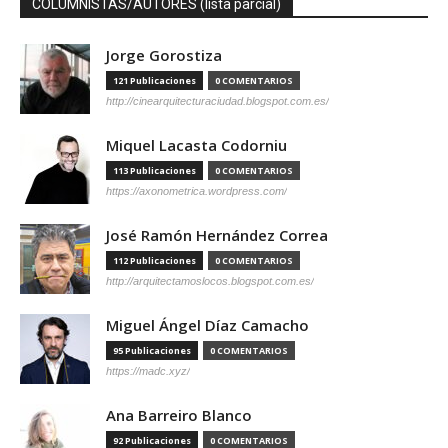
COLUMNISTAS/AUTORES (lista parcial)
Jorge Gorostiza
121 Publicaciones
0 COMENTARIOS
http://cinearquitecturaciudad.blogspot.com.es/
Miquel Lacasta Codorniu
113 Publicaciones
0 COMENTARIOS
https://axonometrica.wordpress.com/
José Ramón Hernández Correa
112 Publicaciones
0 COMENTARIOS
http://arquitectamoslocos.blogspot.com.es/
Miguel Ángel Díaz Camacho
95 Publicaciones
0 COMENTARIOS
https://madc.xyz/
Ana Barreiro Blanco
92 Publicaciones
0 COMENTARIOS