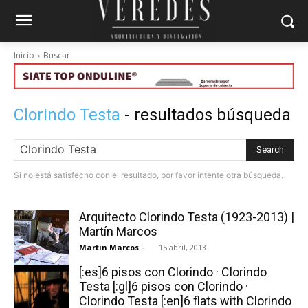
Inicio
Buscar
Clorindo Testa
- resultados búsqueda
Search
Si no está satisfecho con el resultado, por favor intente otra búsqueda.
Arquitecto Clorindo Testa (1923-2013) |
Martín Marcos
Martín Marcos
-
15 abril, 2013
[:es]6 pisos con Clorindo · Clorindo
Testa [:gl]6 pisos con Clorindo ·
Clorindo Testa [:en]6 flats with Clorindo