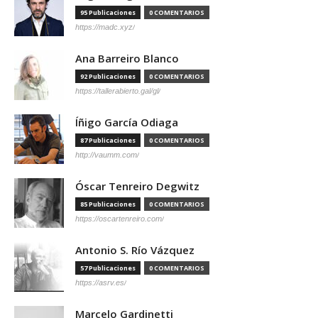
95 Publicaciones
0 COMENTARIOS
https://madc.xyz/
Ana Barreiro Blanco
92 Publicaciones
0 COMENTARIOS
https://tallerabierto.gal/gl/
Íñigo García Odiaga
87 Publicaciones
0 COMENTARIOS
http://vaumm.com/
Óscar Tenreiro Degwitz
85 Publicaciones
0 COMENTARIOS
https://oscartenreiro.com/
Antonio S. Río Vázquez
57 Publicaciones
0 COMENTARIOS
https://asrv.es/
Marcelo Gardinetti