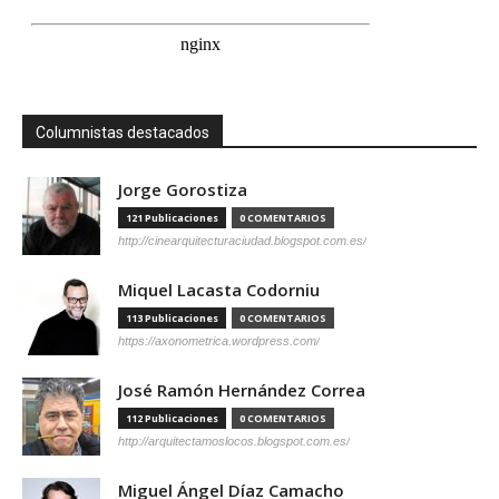
Columnistas destacados
Jorge Gorostiza
121 Publicaciones
0 COMENTARIOS
http://cinearquitecturaciudad.blogspot.com.es/
Miquel Lacasta Codorniu
113 Publicaciones
0 COMENTARIOS
https://axonometrica.wordpress.com/
José Ramón Hernández Correa
112 Publicaciones
0 COMENTARIOS
http://arquitectamoslocos.blogspot.com.es/
Miguel Ángel Díaz Camacho