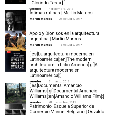
· Clorindo Testa [:]
veredes
-
4 diciembre, 2012
Íntimas rutinas | Martín Marcos
Martín Marcos
-
23 octubre, 2017
[:]
Apolo y Dionisos en la arquitectura
argentina | Martín Marcos
Martín Marcos
-
16 octubre, 2017
[:es]La arquitectura moderna en
Latinoamérica[:en]The modern
architecture in Latin America[:gl]A
arquitectura moderna en
Latinoamérica[:]
veredes
-
31 marzo, 2016
[:es]Documental Amancio
Williams[:gl]Documental Amancio
Williams[:en]Amancio Williams Film[:]
veredes
-
28 noviembre, 2013
Patrimonio. Escuela Superior de
Comercio Manuel Belgrano | Osvaldo