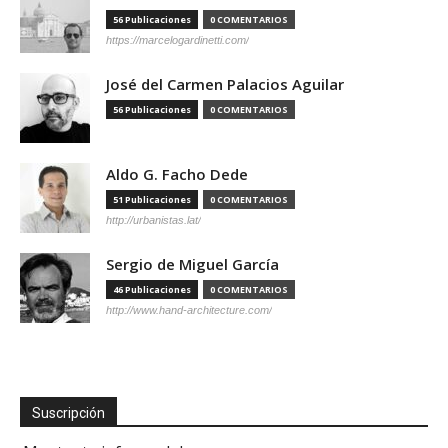
56 Publicaciones
0 COMENTARIOS
https://marcelogardinetti.com/
José del Carmen Palacios Aguilar
56 Publicaciones
0 COMENTARIOS
Aldo G. Facho Dede
51 Publicaciones
0 COMENTARIOS
http://urbanistas.lat/
Sergio de Miguel García
46 Publicaciones
0 COMENTARIOS
http://www.hand-architecture.com/
Suscripción