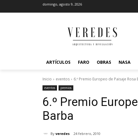
domingo, agosto 9, 2026
ARTÍCULOS
FARO
OBRAS
NASA
Inicio
eventos
6.º Premio Europeo de Paisaje Rosa
eventos
premios
6.º Premio Europe
Barba
By
veredes
24 febrero, 2010