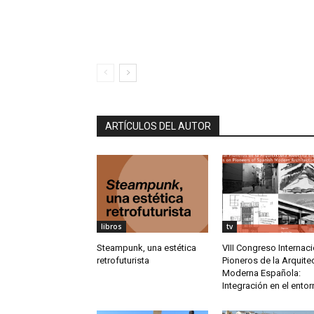
ARTÍCULOS DEL AUTOR
libros
tv
Steampunk, una estética
VIII Congreso Internac
retrofuturista
Pioneros de la Arquite
Moderna Española:
Integración en el ento