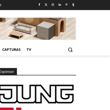
D
CAPTURAS
TV
Espónsor