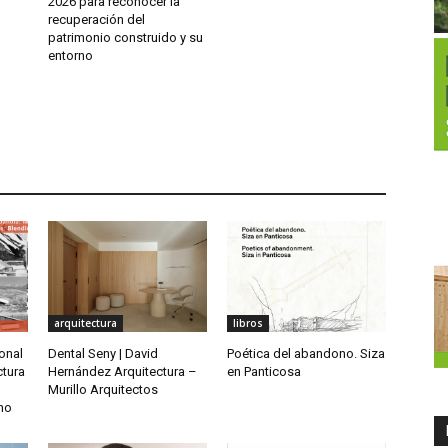
2026 para reconocer la
recuperación del
patrimonio construido y su
entorno
arquitectura
libros
ional
Dental Seny | David
Poética del abandono. Siza
ctura
Hernández Arquitectura –
en Panticosa
Murillo Arquitectos
rno