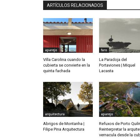
ARTÍCULOS RELACIONADOS
aparejo
faro
Villa Carolina cuando la
La Paradoja del
cubierta se convierte en la
Portaviones | Miquel
quinta fachada
Lacasta
arquitectura
aparejo
Abrigos de Montanha |
Refuxos de Porto Quil
Filipe Pina Arquitectura
Reinterpretar la arquit
vernacula desde la cub