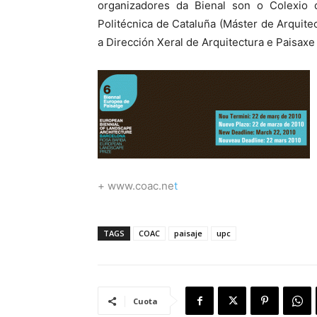
organizadores da Bienal son o Colexio 
Politécnica de Cataluña (Máster de Arquit
a Dirección Xeral de Arquitectura e Paisaxe
+ www.coac.ne
t
TAGS
COAC
paisaje
upc
Cuota