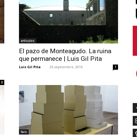
artículos
El pazo de Monteagudo. La ruina
que permanece | Luis Gil Pita
Luis Gil Pita
-
26 septiembre, 2016
1
0
faro