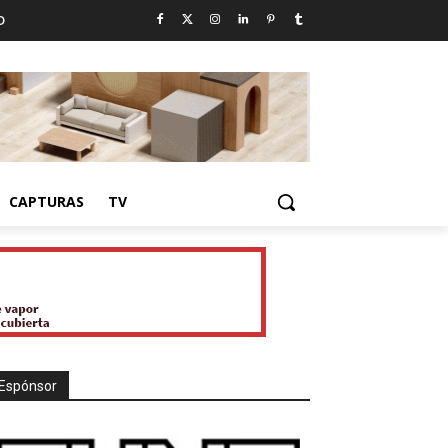
D
CAPTURAS
TV
Espónsor