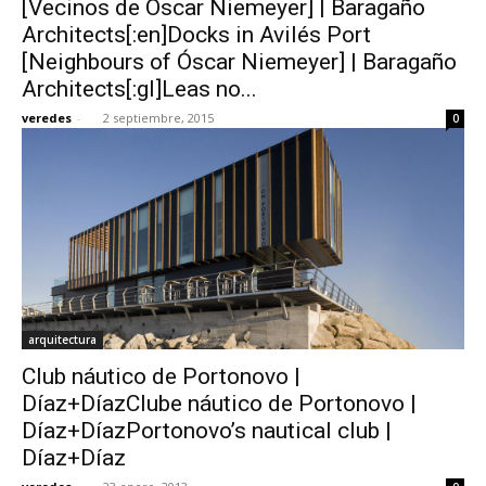
[Vecinos de Óscar Niemeyer] | Baragaño
Architects[:en]Docks in Avilés Port
[Neighbours of Óscar Niemeyer] | Baragaño
Architects[:gl]Leas no...
veredes
-
2 septiembre, 2015
0
[:]
arquitectura
Club náutico de Portonovo |
Díaz+DíazClube náutico de Portonovo |
Díaz+DíazPortonovo’s nautical club |
Díaz+Díaz