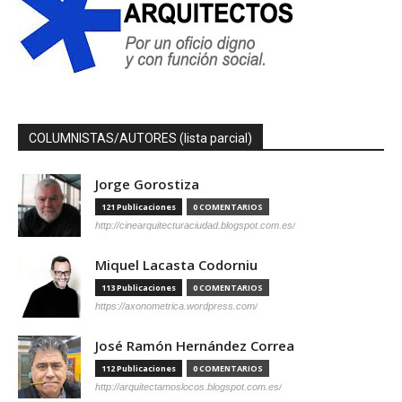
COLUMNISTAS/AUTORES (lista parcial)
Jorge Gorostiza
121 Publicaciones
0 COMENTARIOS
http://cinearquitecturaciudad.blogspot.com.es/
Miquel Lacasta Codorniu
113 Publicaciones
0 COMENTARIOS
https://axonometrica.wordpress.com/
José Ramón Hernández Correa
112 Publicaciones
0 COMENTARIOS
http://arquitectamoslocos.blogspot.com.es/