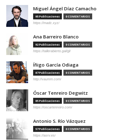
Miguel Ángel Díaz Camacho
95 Publicaciones
0 COMENTARIOS
https://madc.xyz/
Ana Barreiro Blanco
92 Publicaciones
0 COMENTARIOS
https://tallerabierto.gal/gl/
Íñigo García Odiaga
87 Publicaciones
0 COMENTARIOS
http://vaumm.com/
Óscar Tenreiro Degwitz
85 Publicaciones
0 COMENTARIOS
https://oscartenreiro.com/
Antonio S. Río Vázquez
57 Publicaciones
0 COMENTARIOS
https://asrv.es/