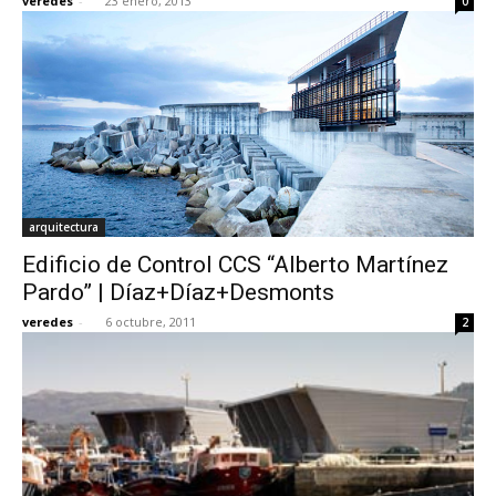
veredes
-
23 enero, 2013
0
arquitectura
Edificio de Control CCS “Alberto Martínez
Pardo” | Díaz+Díaz+Desmonts
veredes
-
6 octubre, 2011
2