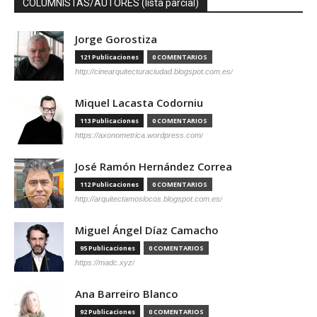
COLUMNISTAS/AUTORES (lista parcial)
Jorge Gorostiza
121 Publicaciones
0 COMENTARIOS
http://cinearquitecturaciudad.blogspot.com.es/
Miquel Lacasta Codorniu
113 Publicaciones
0 COMENTARIOS
https://axonometrica.wordpress.com/
José Ramón Hernández Correa
112 Publicaciones
0 COMENTARIOS
http://arquitectamoslocos.blogspot.com.es/
Miguel Ángel Díaz Camacho
95 Publicaciones
0 COMENTARIOS
https://madc.xyz/
Ana Barreiro Blanco
92 Publicaciones
0 COMENTARIOS