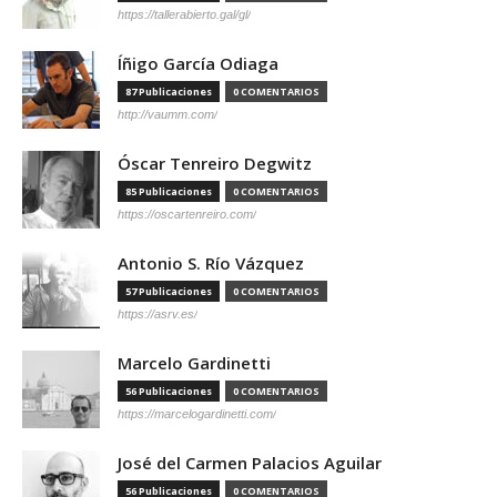
https://tallerabierto.gal/gl/
Íñigo García Odiaga
87 Publicaciones
0 COMENTARIOS
http://vaumm.com/
Óscar Tenreiro Degwitz
85 Publicaciones
0 COMENTARIOS
https://oscartenreiro.com/
Antonio S. Río Vázquez
57 Publicaciones
0 COMENTARIOS
https://asrv.es/
Marcelo Gardinetti
56 Publicaciones
0 COMENTARIOS
https://marcelogardinetti.com/
José del Carmen Palacios Aguilar
56 Publicaciones
0 COMENTARIOS