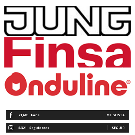
23,683
Fans
ME GUSTA
5,321
Seguidores
SEGUIR