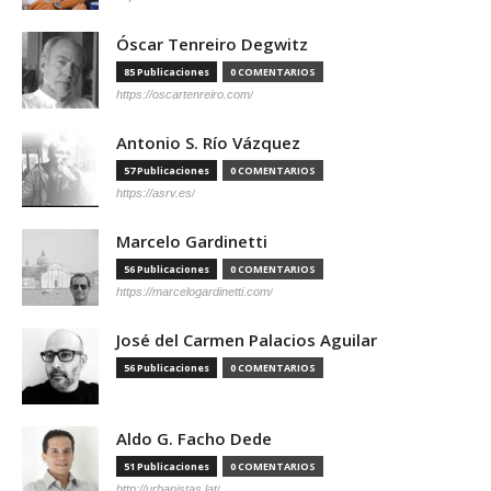
Óscar Tenreiro Degwitz
85 Publicaciones
0 COMENTARIOS
https://oscartenreiro.com/
Antonio S. Río Vázquez
57 Publicaciones
0 COMENTARIOS
https://asrv.es/
Marcelo Gardinetti
56 Publicaciones
0 COMENTARIOS
https://marcelogardinetti.com/
José del Carmen Palacios Aguilar
56 Publicaciones
0 COMENTARIOS
Aldo G. Facho Dede
51 Publicaciones
0 COMENTARIOS
http://urbanistas.lat/