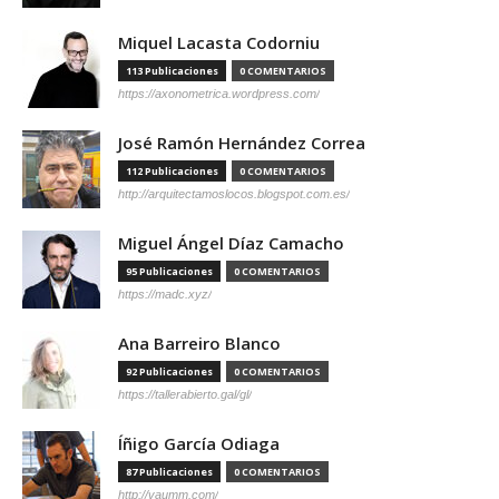
Miquel Lacasta Codorniu
113 Publicaciones
0 COMENTARIOS
https://axonometrica.wordpress.com/
José Ramón Hernández Correa
112 Publicaciones
0 COMENTARIOS
http://arquitectamoslocos.blogspot.com.es/
Miguel Ángel Díaz Camacho
95 Publicaciones
0 COMENTARIOS
https://madc.xyz/
Ana Barreiro Blanco
92 Publicaciones
0 COMENTARIOS
https://tallerabierto.gal/gl/
Íñigo García Odiaga
87 Publicaciones
0 COMENTARIOS
http://vaumm.com/