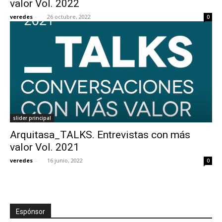
valor Vol. 2022
veredes
-
26 octubre, 2022
0
[:]
slider principal
Arquitasa_TALKS. Entrevistas con más
valor Vol. 2021
veredes
-
16 junio, 2022
0
Espónsor