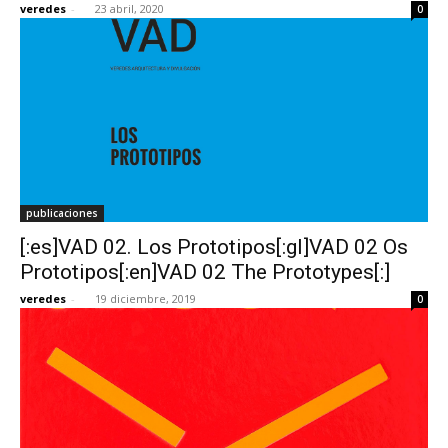
veredes
-
23 abril, 2020
0
[:]
publicaciones
[:es]VAD 02. Los Prototipos[:gl]VAD 02 Os
Prototipos[:en]VAD 02 The Prototypes[:]
veredes
-
19 diciembre, 2019
0