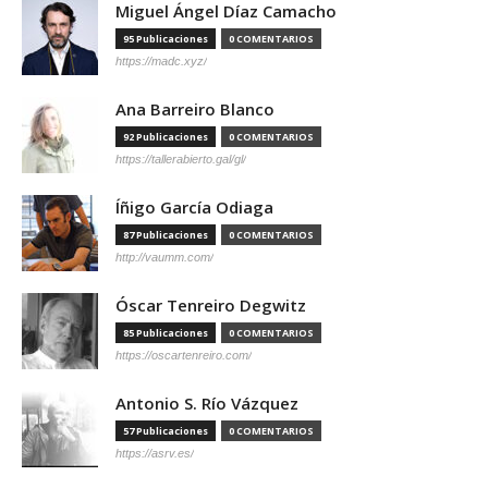
Miguel Ángel Díaz Camacho
95 Publicaciones
0 COMENTARIOS
https://madc.xyz/
Ana Barreiro Blanco
92 Publicaciones
0 COMENTARIOS
https://tallerabierto.gal/gl/
Íñigo García Odiaga
87 Publicaciones
0 COMENTARIOS
http://vaumm.com/
Óscar Tenreiro Degwitz
85 Publicaciones
0 COMENTARIOS
https://oscartenreiro.com/
Antonio S. Río Vázquez
57 Publicaciones
0 COMENTARIOS
https://asrv.es/