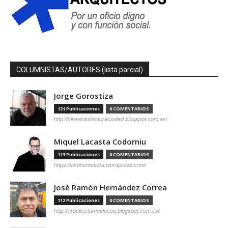
COLUMNISTAS/AUTORES (lista parcial)
Jorge Gorostiza
121 Publicaciones
0 COMENTARIOS
http://cinearquitecturaciudad.blogspot.com.es/
Miquel Lacasta Codorniu
113 Publicaciones
0 COMENTARIOS
https://axonometrica.wordpress.com/
José Ramón Hernández Correa
112 Publicaciones
0 COMENTARIOS
http://arquitectamoslocos.blogspot.com.es/