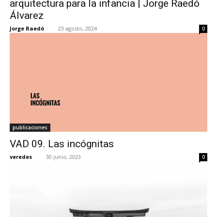
arquitectura para la infancia | Jorge Raedó
Álvarez
Jorge Raedó
-
23 agosto, 2024
0
[:]
publicaciones
VAD 09. Las incógnitas
veredes
-
30 junio, 2023
0