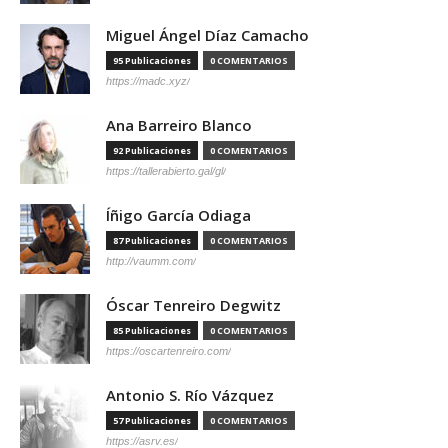
Miguel Ángel Díaz Camacho
95 Publicaciones
0 COMENTARIOS
https://madc.xyz/
Ana Barreiro Blanco
92 Publicaciones
0 COMENTARIOS
https://tallerabierto.gal/gl/
Íñigo García Odiaga
87 Publicaciones
0 COMENTARIOS
http://vaumm.com/
Óscar Tenreiro Degwitz
85 Publicaciones
0 COMENTARIOS
https://oscartenreiro.com/
Antonio S. Río Vázquez
57 Publicaciones
0 COMENTARIOS
https://asrv.es/