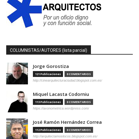
COLUMNISTAS/AUTORES (lista parcial)
Jorge Gorostiza
121 Publicaciones
0 COMENTARIOS
http://cinearquitecturaciudad.blogspot.com.es/
Miquel Lacasta Codorniu
113 Publicaciones
0 COMENTARIOS
https://axonometrica.wordpress.com/
José Ramón Hernández Correa
112 Publicaciones
0 COMENTARIOS
http://arquitectamoslocos.blogspot.com.es/