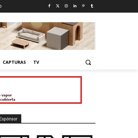
D
CAPTURAS
TV
Espónsor