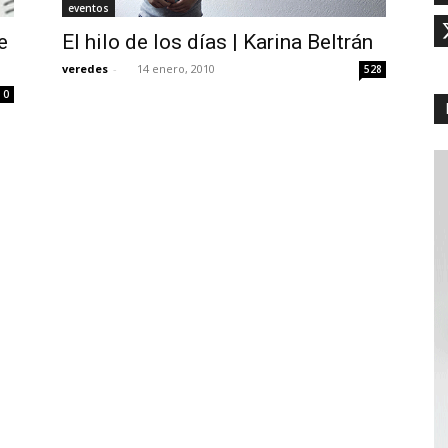
eventos
e
El hilo de los días | Karina Beltrán
veredes
-
14 enero, 2010
528
0