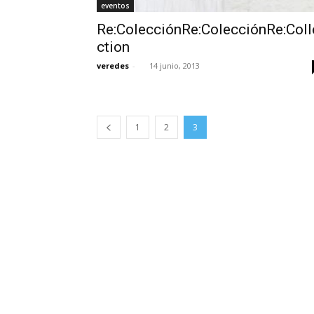
eventos
Re:ColecciónRe:ColecciónRe:Coll
ction
veredes
-
14 junio, 2013
1
2
3