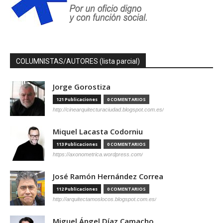
COLUMNISTAS/AUTORES (lista parcial)
Jorge Gorostiza
121 Publicaciones
0 COMENTARIOS
http://cinearquitecturaciudad.blogspot.com.es/
Miquel Lacasta Codorniu
113 Publicaciones
0 COMENTARIOS
https://axonometrica.wordpress.com/
José Ramón Hernández Correa
112 Publicaciones
0 COMENTARIOS
http://arquitectamoslocos.blogspot.com.es/
Miguel Ángel Díaz Camacho