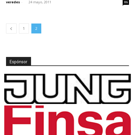
veredes
-
24 mayo, 2011
86
1
2
Espónsor