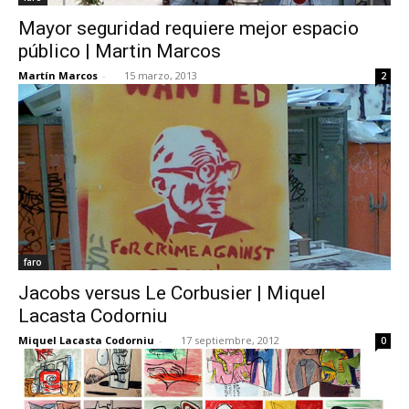
Mayor seguridad requiere mejor espacio
público | Martin Marcos
Martín Marcos
-
15 marzo, 2013
2
faro
Jacobs versus Le Corbusier | Miquel
Lacasta Codorniu
Miquel Lacasta Codorniu
-
17 septiembre, 2012
0