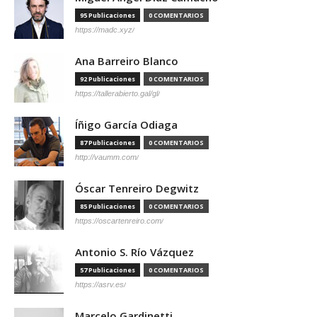
95 Publicaciones
0 COMENTARIOS
https://madc.xyz/
Ana Barreiro Blanco
92 Publicaciones
0 COMENTARIOS
https://tallerabierto.gal/gl/
Íñigo García Odiaga
87 Publicaciones
0 COMENTARIOS
http://vaumm.com/
Óscar Tenreiro Degwitz
85 Publicaciones
0 COMENTARIOS
https://oscartenreiro.com/
Antonio S. Río Vázquez
57 Publicaciones
0 COMENTARIOS
https://asrv.es/
Marcelo Gardinetti