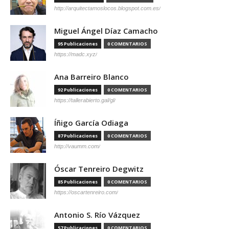
http://arquitectamoslocos.blogspot.com.es/
Miguel Ángel Díaz Camacho
95 Publicaciones
0 COMENTARIOS
https://madc.xyz/
Ana Barreiro Blanco
92 Publicaciones
0 COMENTARIOS
https://tallerabierto.gal/gl/
Íñigo García Odiaga
87 Publicaciones
0 COMENTARIOS
http://vaumm.com/
Óscar Tenreiro Degwitz
85 Publicaciones
0 COMENTARIOS
https://oscartenreiro.com/
Antonio S. Río Vázquez
57 Publicaciones
0 COMENTARIOS