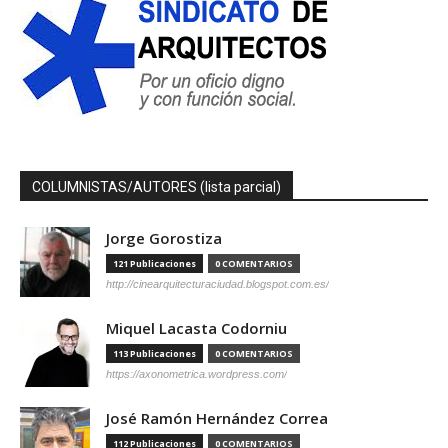
COLUMNISTAS/AUTORES (lista parcial)
Jorge Gorostiza
121 Publicaciones
0 COMENTARIOS
http://cinearquitecturaciudad.blogspot.com.es/
Miquel Lacasta Codorniu
113 Publicaciones
0 COMENTARIOS
https://axonometrica.wordpress.com/
José Ramón Hernández Correa
112 Publicaciones
0 COMENTARIOS