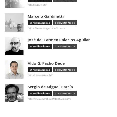
https://asrv.es/
Marcelo Gardinetti
56 Publicaciones
0 COMENTARIOS
https://marcelogardinetti.com/
José del Carmen Palacios Aguilar
56 Publicaciones
0 COMENTARIOS
Aldo G. Facho Dede
51 Publicaciones
0 COMENTARIOS
http://urbanistas.lat/
Sergio de Miguel García
46 Publicaciones
0 COMENTARIOS
http://www.hand-architecture.com/