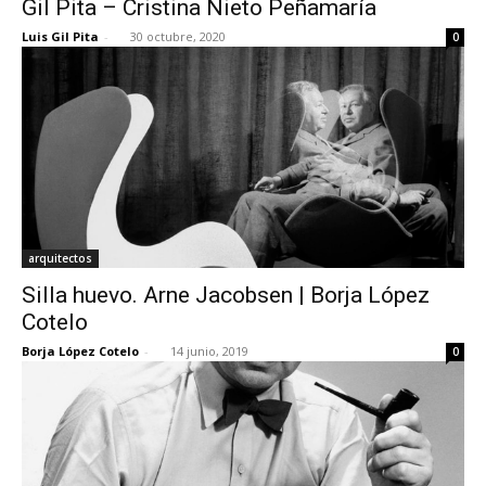
Gil Pita – Cristina Nieto Peñamaría
Luis Gil Pita
-
30 octubre, 2020
0
[:]
arquitectos
Silla huevo. Arne Jacobsen | Borja López
Cotelo
Borja López Cotelo
-
14 junio, 2019
0