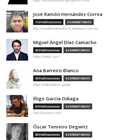
https://axonometrica.wordpress.com/
José Ramón Hernández Correa
112 Publicaciones
0 COMENTARIOS
http://arquitectamoslocos.blogspot.com.es/
Miguel Ángel Díaz Camacho
95 Publicaciones
0 COMENTARIOS
https://madc.xyz/
Ana Barreiro Blanco
92 Publicaciones
0 COMENTARIOS
https://tallerabierto.gal/gl/
Íñigo García Odiaga
87 Publicaciones
0 COMENTARIOS
http://vaumm.com/
Óscar Tenreiro Degwitz
85 Publicaciones
0 COMENTARIOS