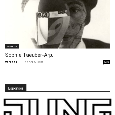
eventos
Sophie Taeuber-Arp.
veredes
-
7 enero, 2010
660
Espónsor