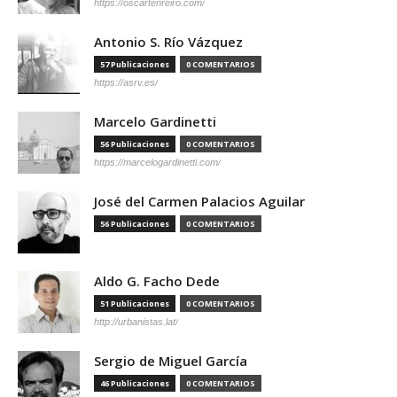
https://oscartenreiro.com/
Antonio S. Río Vázquez
57 Publicaciones
0 COMENTARIOS
https://asrv.es/
Marcelo Gardinetti
56 Publicaciones
0 COMENTARIOS
https://marcelogardinetti.com/
José del Carmen Palacios Aguilar
56 Publicaciones
0 COMENTARIOS
Aldo G. Facho Dede
51 Publicaciones
0 COMENTARIOS
http://urbanistas.lat/
Sergio de Miguel García
46 Publicaciones
0 COMENTARIOS