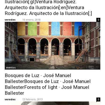
Ilustración[:gl]Ventura Rodríguez.
Arquitecto da Ilustración[:en]Ventura
Rodríguez. Arquitecto de la Ilustración[:]
veredes
-
16 enero, 2018
0
[:]
eventos
Bosques de Luz · José Manuel
BallesterBosques de Luz · José Manuel
BallesterForests of light · José Manuel
Ballester
veredes
-
13 febrero, 2013
0