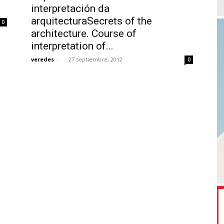
interpretación da
arquitecturaSecrets of the
0
architecture. Course of
interpretation of...
veredes
-
27 septiembre, 2012
0