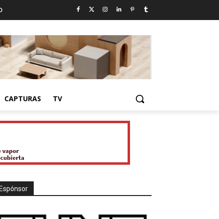
D
CAPTURAS
TV
Espónsor