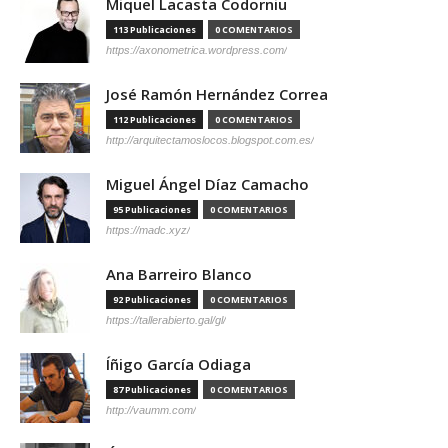
Miquel Lacasta Codorniu
113 Publicaciones
0 COMENTARIOS
https://axonometrica.wordpress.com/
José Ramón Hernández Correa
112 Publicaciones
0 COMENTARIOS
http://arquitectamoslocos.blogspot.com.es/
Miguel Ángel Díaz Camacho
95 Publicaciones
0 COMENTARIOS
https://madc.xyz/
Ana Barreiro Blanco
92 Publicaciones
0 COMENTARIOS
https://tallerabierto.gal/gl/
Íñigo García Odiaga
87 Publicaciones
0 COMENTARIOS
http://vaumm.com/