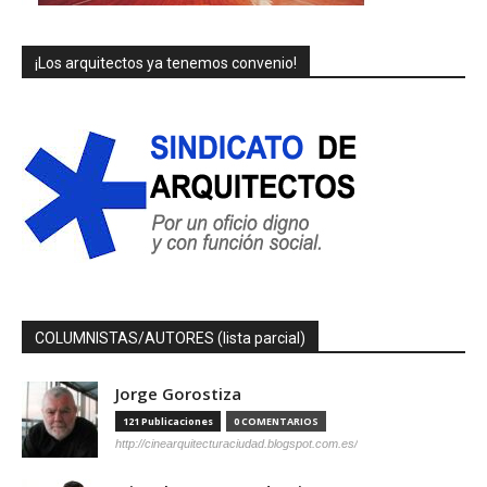
¡Los arquitectos ya tenemos convenio!
COLUMNISTAS/AUTORES (lista parcial)
Jorge Gorostiza
121 Publicaciones
0 COMENTARIOS
http://cinearquitecturaciudad.blogspot.com.es/