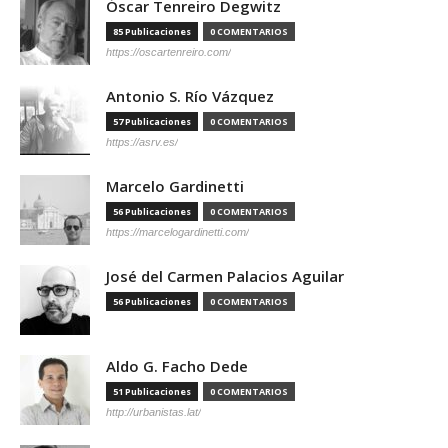
Óscar Tenreiro Degwitz
85 Publicaciones
0 COMENTARIOS
https://oscartenreiro.com/
Antonio S. Río Vázquez
57 Publicaciones
0 COMENTARIOS
https://asrv.es/
Marcelo Gardinetti
56 Publicaciones
0 COMENTARIOS
https://marcelogardinetti.com/
José del Carmen Palacios Aguilar
56 Publicaciones
0 COMENTARIOS
Aldo G. Facho Dede
51 Publicaciones
0 COMENTARIOS
http://urbanistas.lat/