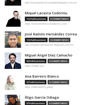
http://cinearquitecturaciudad.blogspot.com.es/
Miquel Lacasta Codorniu
113 Publicaciones
0 COMENTARIOS
https://axonometrica.wordpress.com/
José Ramón Hernández Correa
112 Publicaciones
0 COMENTARIOS
http://arquitectamoslocos.blogspot.com.es/
Miguel Ángel Díaz Camacho
95 Publicaciones
0 COMENTARIOS
https://madc.xyz/
Ana Barreiro Blanco
92 Publicaciones
0 COMENTARIOS
https://tallerabierto.gal/gl/
Íñigo García Odiaga
87 Publicaciones
0 COMENTARIOS