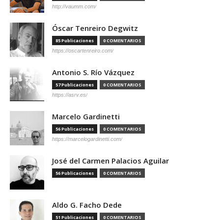
http://vaumm.com/
Óscar Tenreiro Degwitz
85 Publicaciones
0 COMENTARIOS
https://oscartenreiro.com/
Antonio S. Río Vázquez
57 Publicaciones
0 COMENTARIOS
https://asrv.es/
Marcelo Gardinetti
56 Publicaciones
0 COMENTARIOS
https://marcelogardinetti.com/
José del Carmen Palacios Aguilar
56 Publicaciones
0 COMENTARIOS
Aldo G. Facho Dede
51 Publicaciones
0 COMENTARIOS