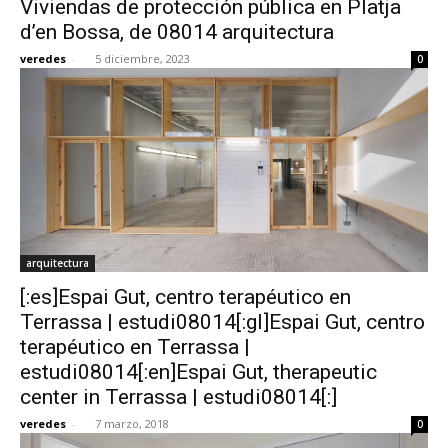
Viviendas de protección pública en Platja
d’en Bossa, de 08014 arquitectura
veredes
-
5 diciembre, 2023
0
[:]
arquitectura
[:es]Espai Gut, centro terapéutico en
Terrassa | estudi08014[:gl]Espai Gut, centro
terapéutico en Terrassa |
estudi08014[:en]Espai Gut, therapeutic
center in Terrassa | estudi08014[:]
veredes
-
7 marzo, 2018
0