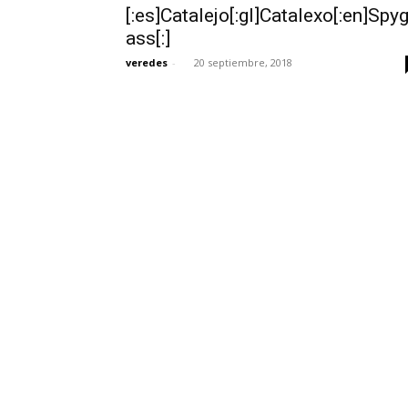
[:es]Catalejo[:gl]Catalexo[:en]Spyg
ass[:]
veredes
-
20 septiembre, 2018