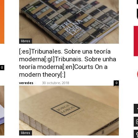
libros
[:es]Tribunales. Sobre una teoría
moderna[:gl]Tribunais. Sobre unha
teoría moderna[:en]Courts On a
0
modern theory[:]
veredes
-
30 octubre, 2018
0
libros