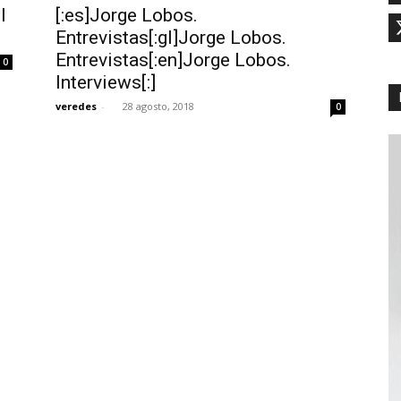
l
[:es]Jorge Lobos.
Entrevistas[:gl]Jorge Lobos.
Entrevistas[:en]Jorge Lobos.
0
Interviews[:]
veredes
-
28 agosto, 2018
0