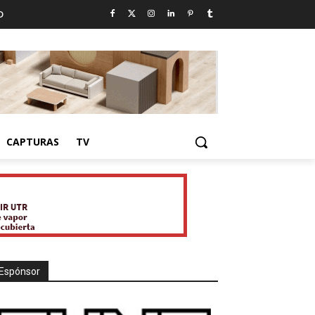
D
CAPTURAS
TV
Espónsor