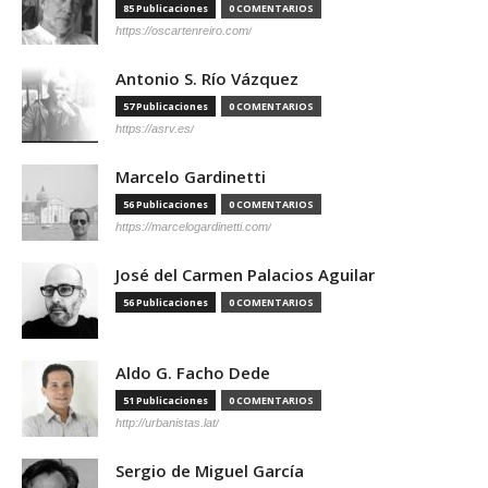
85 Publicaciones
0 COMENTARIOS
https://oscartenreiro.com/
Antonio S. Río Vázquez
57 Publicaciones
0 COMENTARIOS
https://asrv.es/
Marcelo Gardinetti
56 Publicaciones
0 COMENTARIOS
https://marcelogardinetti.com/
José del Carmen Palacios Aguilar
56 Publicaciones
0 COMENTARIOS
Aldo G. Facho Dede
51 Publicaciones
0 COMENTARIOS
http://urbanistas.lat/
Sergio de Miguel García