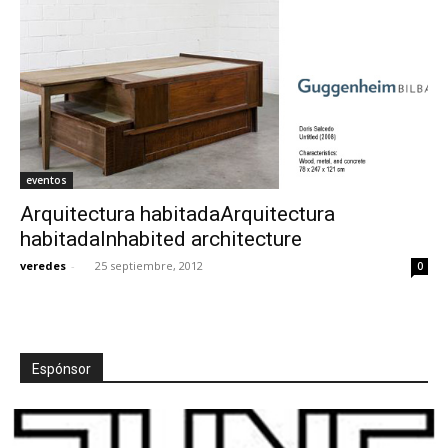
eventos
Arquitectura habitadaArquitectura
habitadaInhabited architecture
veredes
-
25 septiembre, 2012
0
Espónsor