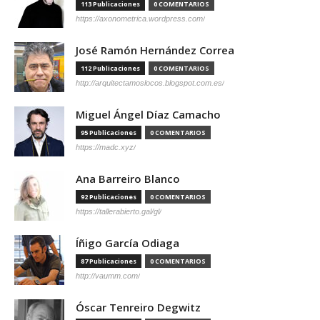
113 Publicaciones
0 COMENTARIOS
https://axonometrica.wordpress.com/
José Ramón Hernández Correa
112 Publicaciones
0 COMENTARIOS
http://arquitectamoslocos.blogspot.com.es/
Miguel Ángel Díaz Camacho
95 Publicaciones
0 COMENTARIOS
https://madc.xyz/
Ana Barreiro Blanco
92 Publicaciones
0 COMENTARIOS
https://tallerabierto.gal/gl/
Íñigo García Odiaga
87 Publicaciones
0 COMENTARIOS
http://vaumm.com/
Óscar Tenreiro Degwitz