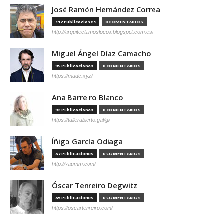
José Ramón Hernández Correa
112 Publicaciones
0 COMENTARIOS
http://arquitectamoslocos.blogspot.com.es/
Miguel Ángel Díaz Camacho
95 Publicaciones
0 COMENTARIOS
https://madc.xyz/
Ana Barreiro Blanco
92 Publicaciones
0 COMENTARIOS
https://tallerabierto.gal/gl/
Íñigo García Odiaga
87 Publicaciones
0 COMENTARIOS
http://vaumm.com/
Óscar Tenreiro Degwitz
85 Publicaciones
0 COMENTARIOS
https://oscartenreiro.com/