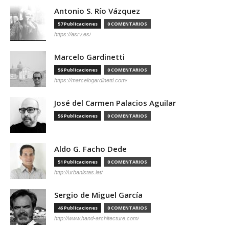
Antonio S. Río Vázquez
57 Publicaciones
0 COMENTARIOS
https://asrv.es/
Marcelo Gardinetti
56 Publicaciones
0 COMENTARIOS
https://marcelogardinetti.com/
José del Carmen Palacios Aguilar
56 Publicaciones
0 COMENTARIOS
Aldo G. Facho Dede
51 Publicaciones
0 COMENTARIOS
http://urbanistas.lat/
Sergio de Miguel García
46 Publicaciones
0 COMENTARIOS
http://www.hand-architecture.com/