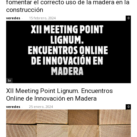
fomentar el correcto uso de la madera en la
construcción
veredes
-
15 febrero, 2024
0
[:]
tv
XII Meeting Point Lignum. Encuentros
Online de Innovación en Madera
veredes
-
25 enero, 2024
0