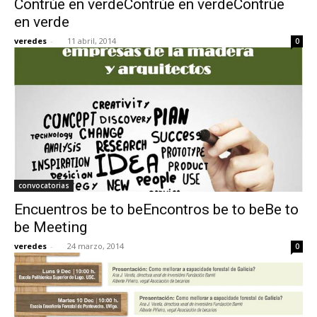
Contrúe en verdeContrúe en verdeContrúe
en verde
veredes
-
11 abril, 2014
0
convocatorias
Encuentros be to beEncontros be to beBe to
be Meeting
veredes
-
24 marzo, 2014
0