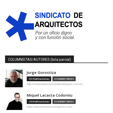
COLUMNISTAS/AUTORES (lista parcial)
Jorge Gorostiza
121 Publicaciones
0 COMENTARIOS
http://cinearquitecturaciudad.blogspot.com.es/
Miquel Lacasta Codorniu
113 Publicaciones
0 COMENTARIOS
https://axonometrica.wordpress.com/