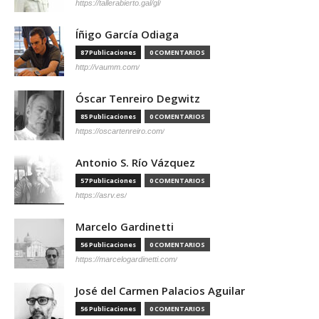
https://tallerabierto.gal/gl/
Íñigo García Odiaga
87 Publicaciones
0 COMENTARIOS
http://vaumm.com/
Óscar Tenreiro Degwitz
85 Publicaciones
0 COMENTARIOS
https://oscartenreiro.com/
Antonio S. Río Vázquez
57 Publicaciones
0 COMENTARIOS
https://asrv.es/
Marcelo Gardinetti
56 Publicaciones
0 COMENTARIOS
https://marcelogardinetti.com/
José del Carmen Palacios Aguilar
56 Publicaciones
0 COMENTARIOS