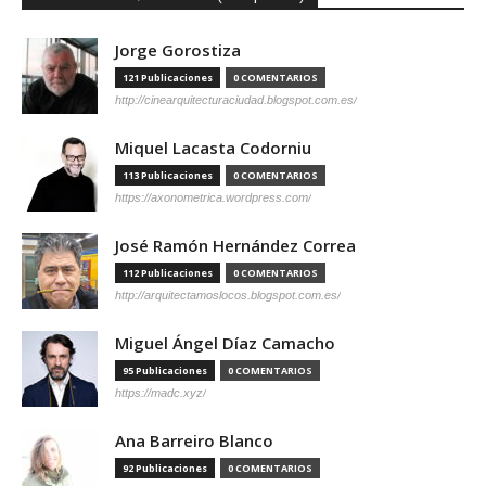
Jorge Gorostiza
121 Publicaciones
0 COMENTARIOS
http://cinearquitecturaciudad.blogspot.com.es/
Miquel Lacasta Codorniu
113 Publicaciones
0 COMENTARIOS
https://axonometrica.wordpress.com/
José Ramón Hernández Correa
112 Publicaciones
0 COMENTARIOS
http://arquitectamoslocos.blogspot.com.es/
Miguel Ángel Díaz Camacho
95 Publicaciones
0 COMENTARIOS
https://madc.xyz/
Ana Barreiro Blanco
92 Publicaciones
0 COMENTARIOS