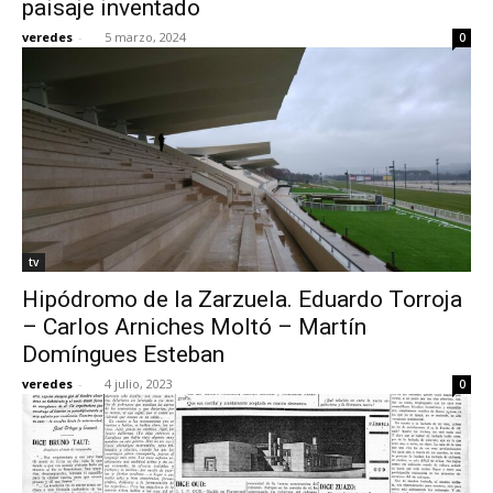
paisaje inventado
veredes
-
5 marzo, 2024
0
[:]
tv
Hipódromo de la Zarzuela. Eduardo Torroja
– Carlos Arniches Moltó – Martín
Domíngues Esteban
veredes
-
4 julio, 2023
0