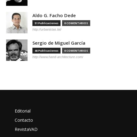
Aldo G. Facho Dede
51 Publicaciones
0 COMENTARIOS
http://urbanistas.lat/
Sergio de Miguel García
46 Publicaciones
0 COMENTARIOS
http://www.hand-architecture.com/
Editorial
Contacto
RevistaVAD