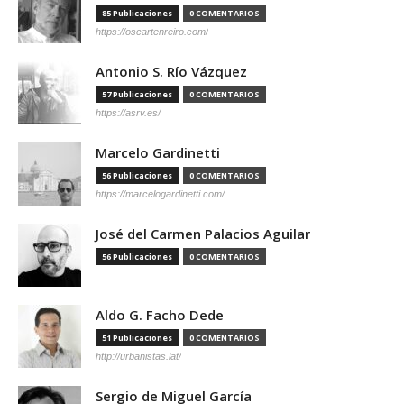
85 Publicaciones
0 COMENTARIOS
https://oscartenreiro.com/
Antonio S. Río Vázquez
57 Publicaciones
0 COMENTARIOS
https://asrv.es/
Marcelo Gardinetti
56 Publicaciones
0 COMENTARIOS
https://marcelogardinetti.com/
José del Carmen Palacios Aguilar
56 Publicaciones
0 COMENTARIOS
Aldo G. Facho Dede
51 Publicaciones
0 COMENTARIOS
http://urbanistas.lat/
Sergio de Miguel García