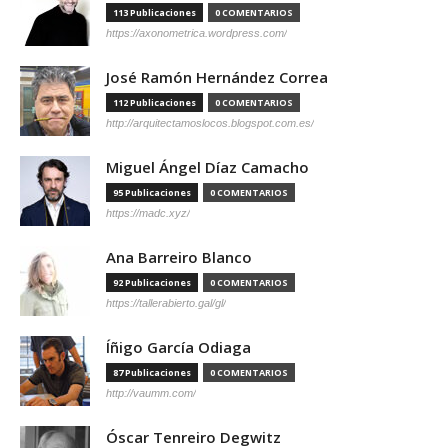
113 Publicaciones
0 COMENTARIOS
https://axonometrica.wordpress.com/
José Ramón Hernández Correa
112 Publicaciones
0 COMENTARIOS
http://arquitectamoslocos.blogspot.com.es/
Miguel Ángel Díaz Camacho
95 Publicaciones
0 COMENTARIOS
https://madc.xyz/
Ana Barreiro Blanco
92 Publicaciones
0 COMENTARIOS
https://tallerabierto.gal/gl/
Íñigo García Odiaga
87 Publicaciones
0 COMENTARIOS
http://vaumm.com/
Óscar Tenreiro Degwitz