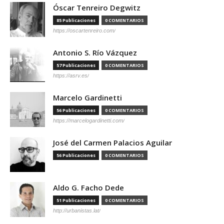
Óscar Tenreiro Degwitz
85 Publicaciones
0 COMENTARIOS
https://oscartenreiro.com/
Antonio S. Río Vázquez
57 Publicaciones
0 COMENTARIOS
https://asrv.es/
Marcelo Gardinetti
56 Publicaciones
0 COMENTARIOS
https://marcelogardinetti.com/
José del Carmen Palacios Aguilar
56 Publicaciones
0 COMENTARIOS
Aldo G. Facho Dede
51 Publicaciones
0 COMENTARIOS
http://urbanistas.lat/