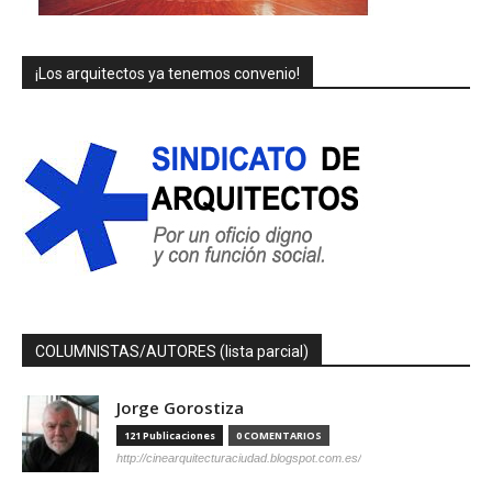
¡Los arquitectos ya tenemos convenio!
COLUMNISTAS/AUTORES (lista parcial)
Jorge Gorostiza
121 Publicaciones
0 COMENTARIOS
http://cinearquitecturaciudad.blogspot.com.es/