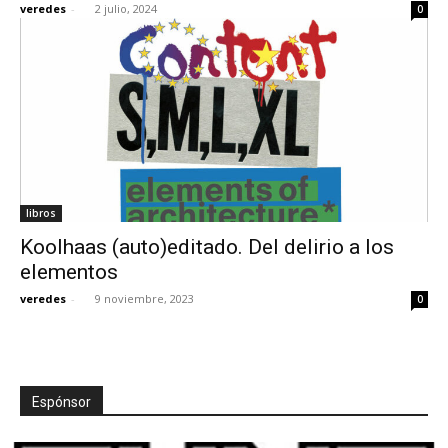
veredes
-
2 julio, 2024
0
[:]
libros
Koolhaas (auto)editado. Del delirio a los
elementos
veredes
-
9 noviembre, 2023
0
Espónsor