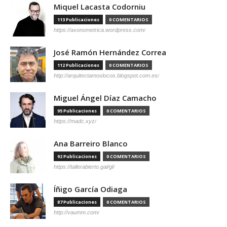
Miquel Lacasta Codorniu
113 Publicaciones
0 COMENTARIOS
https://axonometrica.wordpress.com/
José Ramón Hernández Correa
112 Publicaciones
0 COMENTARIOS
http://arquitectamoslocos.blogspot.com.es/
Miguel Ángel Díaz Camacho
95 Publicaciones
0 COMENTARIOS
https://madc.xyz/
Ana Barreiro Blanco
92 Publicaciones
0 COMENTARIOS
https://tallerabierto.gal/gl/
Íñigo García Odiaga
87 Publicaciones
0 COMENTARIOS
http://vaumm.com/