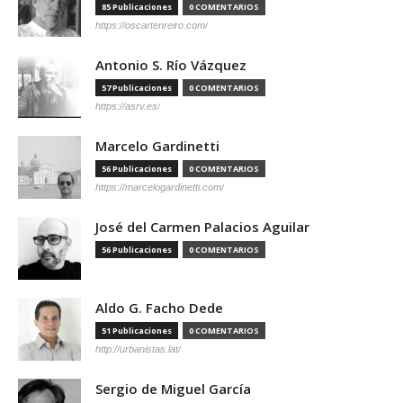
85 Publicaciones
0 COMENTARIOS
https://oscartenreiro.com/
Antonio S. Río Vázquez
57 Publicaciones
0 COMENTARIOS
https://asrv.es/
Marcelo Gardinetti
56 Publicaciones
0 COMENTARIOS
https://marcelogardinetti.com/
José del Carmen Palacios Aguilar
56 Publicaciones
0 COMENTARIOS
Aldo G. Facho Dede
51 Publicaciones
0 COMENTARIOS
http://urbanistas.lat/
Sergio de Miguel García