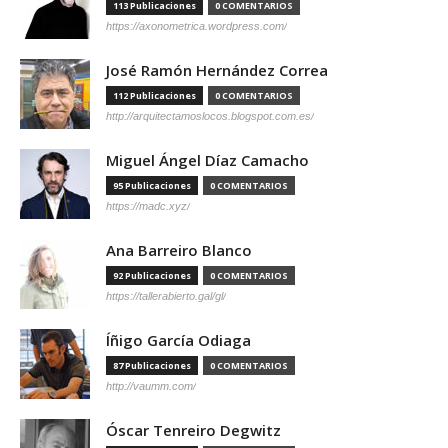
113 Publicaciones
0 COMENTARIOS
https://axonometrica.wordpress.com/
José Ramón Hernández Correa
112 Publicaciones
0 COMENTARIOS
http://arquitectamoslocos.blogspot.com.es/
Miguel Ángel Díaz Camacho
95 Publicaciones
0 COMENTARIOS
https://madc.xyz/
Ana Barreiro Blanco
92 Publicaciones
0 COMENTARIOS
https://tallerabierto.gal/gl/
Íñigo García Odiaga
87 Publicaciones
0 COMENTARIOS
http://vaumm.com/
Óscar Tenreiro Degwitz