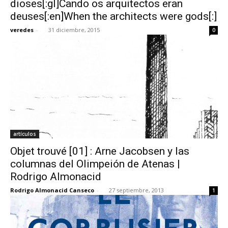
dioses[:gl]Cando os arquitectos eran
deuses[:en]When the architects were gods[:]
veredes
-
31 diciembre, 2015
0
[:]
artículos
Objet trouvé [01] : Arne Jacobsen y las
columnas del Olimpeión de Atenas |
Rodrigo Almonacid
Rodrigo Almonacid Canseco
-
27 septiembre, 2013
1