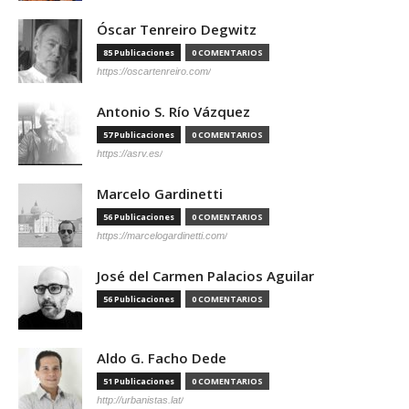
Óscar Tenreiro Degwitz
85 Publicaciones
0 COMENTARIOS
https://oscartenreiro.com/
Antonio S. Río Vázquez
57 Publicaciones
0 COMENTARIOS
https://asrv.es/
Marcelo Gardinetti
56 Publicaciones
0 COMENTARIOS
https://marcelogardinetti.com/
José del Carmen Palacios Aguilar
56 Publicaciones
0 COMENTARIOS
Aldo G. Facho Dede
51 Publicaciones
0 COMENTARIOS
http://urbanistas.lat/