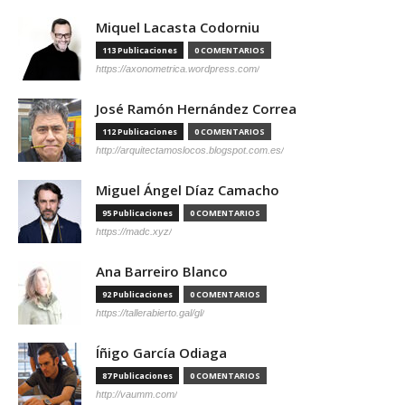
Miquel Lacasta Codorniu
113 Publicaciones
0 COMENTARIOS
https://axonometrica.wordpress.com/
José Ramón Hernández Correa
112 Publicaciones
0 COMENTARIOS
http://arquitectamoslocos.blogspot.com.es/
Miguel Ángel Díaz Camacho
95 Publicaciones
0 COMENTARIOS
https://madc.xyz/
Ana Barreiro Blanco
92 Publicaciones
0 COMENTARIOS
https://tallerabierto.gal/gl/
Íñigo García Odiaga
87 Publicaciones
0 COMENTARIOS
http://vaumm.com/