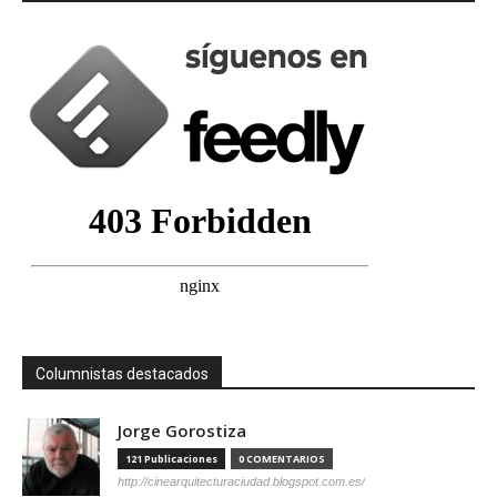
Columnistas destacados
Jorge Gorostiza
121 Publicaciones
0 COMENTARIOS
http://cinearquitecturaciudad.blogspot.com.es/