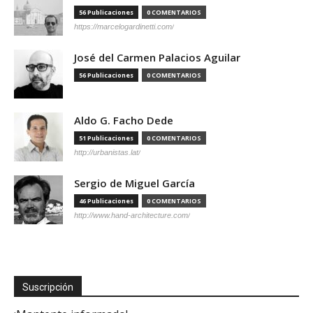
56 Publicaciones
0 COMENTARIOS
https://marcelogardinetti.com/
José del Carmen Palacios Aguilar
56 Publicaciones
0 COMENTARIOS
Aldo G. Facho Dede
51 Publicaciones
0 COMENTARIOS
http://urbanistas.lat/
Sergio de Miguel García
46 Publicaciones
0 COMENTARIOS
http://www.hand-architecture.com/
Suscripción