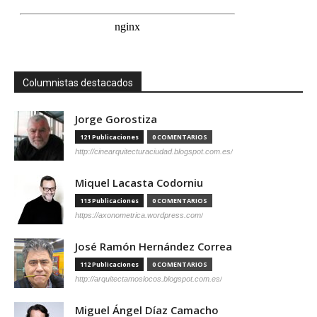
Columnistas destacados
Jorge Gorostiza
121 Publicaciones
0 COMENTARIOS
http://cinearquitecturaciudad.blogspot.com.es/
Miquel Lacasta Codorniu
113 Publicaciones
0 COMENTARIOS
https://axonometrica.wordpress.com/
José Ramón Hernández Correa
112 Publicaciones
0 COMENTARIOS
http://arquitectamoslocos.blogspot.com.es/
Miguel Ángel Díaz Camacho