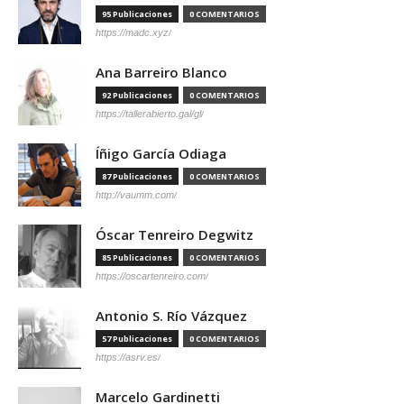
95 Publicaciones
0 COMENTARIOS
https://madc.xyz/
Ana Barreiro Blanco
92 Publicaciones
0 COMENTARIOS
https://tallerabierto.gal/gl/
Íñigo García Odiaga
87 Publicaciones
0 COMENTARIOS
http://vaumm.com/
Óscar Tenreiro Degwitz
85 Publicaciones
0 COMENTARIOS
https://oscartenreiro.com/
Antonio S. Río Vázquez
57 Publicaciones
0 COMENTARIOS
https://asrv.es/
Marcelo Gardinetti