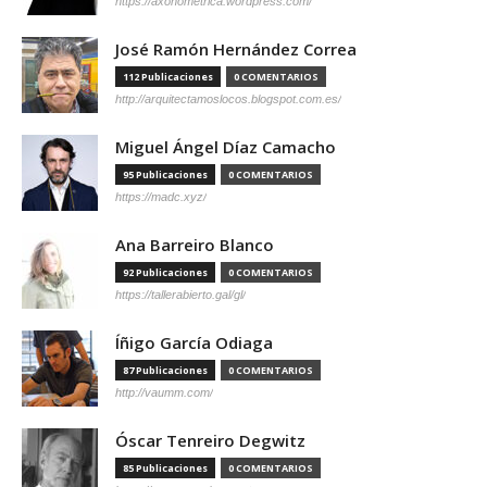
https://axonometrica.wordpress.com/
José Ramón Hernández Correa
112 Publicaciones
0 COMENTARIOS
http://arquitectamoslocos.blogspot.com.es/
Miguel Ángel Díaz Camacho
95 Publicaciones
0 COMENTARIOS
https://madc.xyz/
Ana Barreiro Blanco
92 Publicaciones
0 COMENTARIOS
https://tallerabierto.gal/gl/
Íñigo García Odiaga
87 Publicaciones
0 COMENTARIOS
http://vaumm.com/
Óscar Tenreiro Degwitz
85 Publicaciones
0 COMENTARIOS