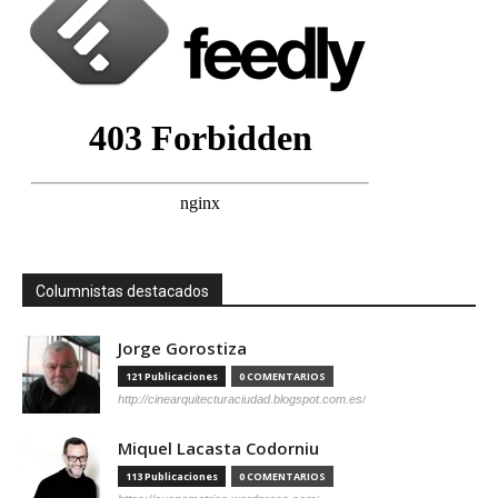
Columnistas destacados
Jorge Gorostiza
121 Publicaciones
0 COMENTARIOS
http://cinearquitecturaciudad.blogspot.com.es/
Miquel Lacasta Codorniu
113 Publicaciones
0 COMENTARIOS