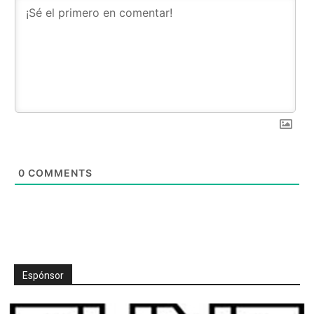
0
COMMENTS
Espónsor