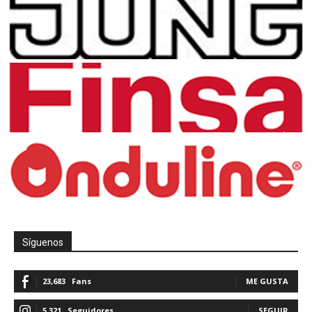
Síguenos
23,683
Fans
ME GUSTA
5,321
Seguidores
SEGUIR