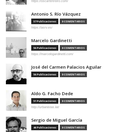
https://oscartenreiro.com/
Antonio S. Río Vázquez
57 Publicaciones
0 COMENTARIOS
https://asrv.es/
Marcelo Gardinetti
56 Publicaciones
0 COMENTARIOS
https://marcelogardinetti.com/
José del Carmen Palacios Aguilar
56 Publicaciones
0 COMENTARIOS
Aldo G. Facho Dede
51 Publicaciones
0 COMENTARIOS
http://urbanistas.lat/
Sergio de Miguel García
46 Publicaciones
0 COMENTARIOS