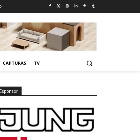
D
CAPTURAS
TV
Espónsor