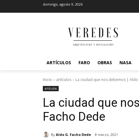
domingo, agosto 9, 2026
ARTÍCULOS
FARO
OBRAS
NASA
Inicio
artículos
La ciudad que nos debemos | Aldo
artículos
La ciudad que nos
Facho Dede
By
Aldo G. Facho Dede
8 marzo, 2021