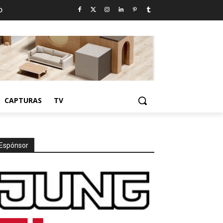
D
CAPTURAS
TV
Espónsor