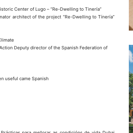
Historic Center of Lugo – “Re-Dwelling to Tinería”
ator architect of the project “Re-Dwelling to Tínería”
Climate
 Action Deputy director of the Spanish Federation of
een useful came Spanish
Prácticas para mellorar as condicións de vida Dubai