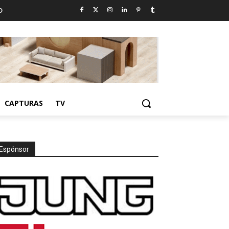
D
CAPTURAS
TV
Espónsor