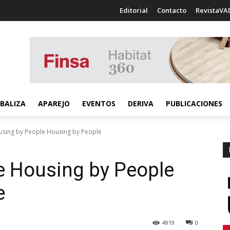
Editorial
Contacto
RevistaVA
BALIZA
APAREJO
EVENTOS
DERIVA
PUBLICACIONES
using by People Housing by People
e
Housing by People
e
4919
0