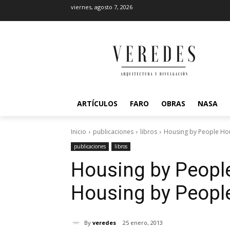
viernes, agosto 7, 2026
ARTÍCULOS
FARO
OBRAS
NASA
Inicio
publicaciones
libros
Housing by People Ho
publicaciones
libros
Housing by Peopl
Housing by Peopl
By
veredes
25 enero, 2013