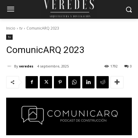
Inicio
tv
ComunicARQ 2023
tv
ComunicARQ 2023
By
veredes
4 septiembre, 2025
1792
0