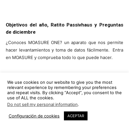
Objetivos del año, Ratito Passivhaus y Preguntas
de diciembre
¿Conoces ⁠⁠⁠⁠⁠⁠⁠⁠⁠⁠⁠⁠⁠⁠⁠⁠⁠⁠⁠⁠⁠⁠⁠⁠⁠⁠⁠⁠MOASURE ONE⁠⁠⁠⁠⁠⁠⁠⁠⁠⁠⁠⁠⁠⁠⁠⁠⁠⁠⁠⁠⁠⁠⁠⁠⁠⁠⁠⁠? un aparato que nos permite
hacer levantamientos y toma de datos fácilmente. Entra
en ⁠⁠⁠⁠⁠⁠⁠⁠⁠⁠⁠⁠⁠⁠⁠⁠⁠⁠⁠⁠⁠⁠⁠⁠⁠⁠⁠⁠MOASURE⁠⁠⁠⁠⁠⁠⁠⁠⁠⁠⁠⁠⁠⁠⁠⁠⁠⁠⁠⁠⁠⁠⁠⁠⁠⁠⁠⁠ y comprueba todo lo que puede hacer.
We use cookies on our website to give you the most
relevant experience by remembering your preferences
and repeat visits. By clicking “Accept”, you consent to the
use of ALL the cookies.
Do not sell my personal information
.
Configuración de cookies
ACEPTAR