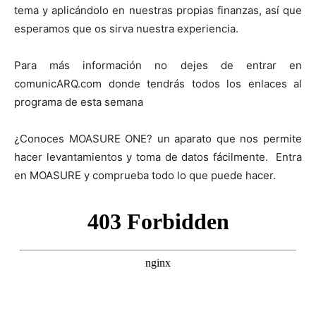
tema y aplicándolo en nuestras propias finanzas, así que
esperamos que os sirva nuestra experiencia.
Para más información no dejes de entrar en
comunicARQ.com donde tendrás todos los enlaces al
programa de esta semana
¿Conoces ⁠⁠⁠⁠⁠⁠⁠⁠⁠⁠⁠⁠⁠⁠⁠⁠⁠⁠⁠⁠⁠⁠⁠⁠⁠⁠⁠MOASURE ONE⁠⁠⁠⁠⁠⁠⁠⁠⁠⁠⁠⁠⁠⁠⁠⁠⁠⁠⁠⁠⁠⁠⁠⁠⁠⁠⁠? un aparato que nos permite
hacer levantamientos y toma de datos fácilmente. Entra
en ⁠⁠⁠⁠⁠⁠⁠⁠⁠⁠⁠⁠⁠⁠⁠⁠⁠⁠⁠⁠⁠⁠⁠⁠⁠⁠⁠MOASURE⁠⁠⁠⁠⁠⁠⁠⁠⁠⁠⁠⁠⁠⁠⁠⁠⁠⁠⁠⁠⁠⁠⁠⁠⁠⁠⁠ y comprueba todo lo que puede hacer.