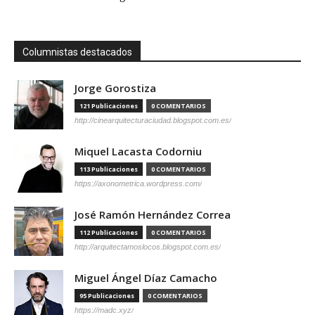
Columnistas destacados
Jorge Gorostiza
121 Publicaciones
0 COMENTARIOS
http://cinearquitecturaciudad.blogspot.com.es/
Miquel Lacasta Codorniu
113 Publicaciones
0 COMENTARIOS
https://axonometrica.wordpress.com/
José Ramón Hernández Correa
112 Publicaciones
0 COMENTARIOS
http://arquitectamoslocos.blogspot.com.es/
Miguel Ángel Díaz Camacho
95 Publicaciones
0 COMENTARIOS
https://madc.xyz/