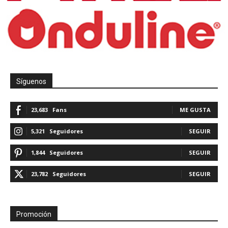
Síguenos
23,683
Fans
ME GUSTA
5,321
Seguidores
SEGUIR
1,844
Seguidores
SEGUIR
23,782
Seguidores
SEGUIR
Promoción