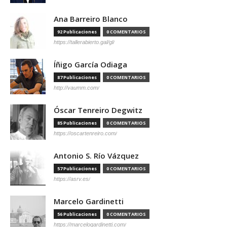
Ana Barreiro Blanco
92 Publicaciones
0 COMENTARIOS
https://tallerabierto.gal/gl/
Íñigo García Odiaga
87 Publicaciones
0 COMENTARIOS
http://vaumm.com/
Óscar Tenreiro Degwitz
85 Publicaciones
0 COMENTARIOS
https://oscartenreiro.com/
Antonio S. Río Vázquez
57 Publicaciones
0 COMENTARIOS
https://asrv.es/
Marcelo Gardinetti
56 Publicaciones
0 COMENTARIOS
https://marcelogardinetti.com/